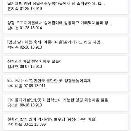
딸기체험 양평 옹달샘꽃누름마을에서 넘 즐거웠어요. (1…
윤지숙
01-28
13,919
양평 모꼬지마을에서 송어잡이에 성공하고 가래떡체험과 뻥…
김미정
01-28
13,914
[양평 딸기체험 축제- 여물리마을]딸기따기도 하고 다양…
박민주
02-20
13,913
산천잔치마을 천연지하수 물놀이
김세연
08-07
13,913
kbs 9시뉴스 '갈만한곳 볼만한 곳' 양평물놀이축제
수미마을
07-09
13,911
아이들과가볼만한곳 체험학습이 가능한 양평 체험마을 질울…
공경희
09-18
13,910
친환경 딸기 많이 먹기/레인보우님 [봉상리 수미마을]
수미마을
03-11
13,899