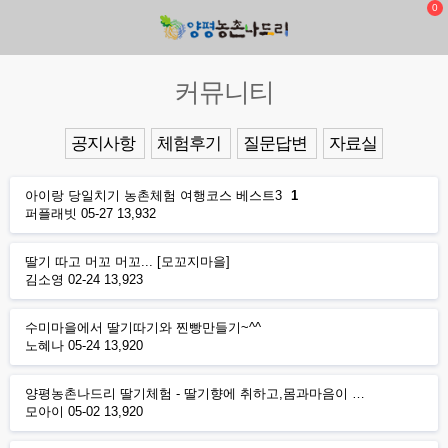
0
커뮤니티
공지사항
체험후기
질문답변
자료실
아이랑 당일치기 농촌체험 여행코스 베스트3
1
퍼플래빗
05-27
13,932
딸기 따고 머꼬 머꼬... [모꼬지마을]
김소영
02-24
13,923
수미마을에서 딸기따기와 찐빵만들기~^^
노혜나
05-24
13,920
양평농촌나드리 딸기체험 - 딸기향에 취하고,몸과마음이 …
모아이
05-02
13,920