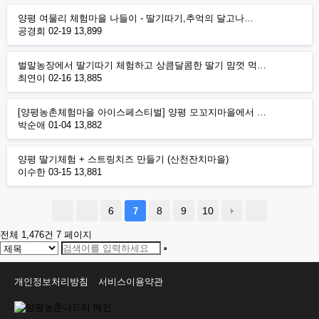
양평 여물리 체험마을 나들이 - 딸기따기,추억의 달고나…
공경희
02-19
13,899
벌말농장에서 딸기따기 체험하고 상큼달콤한 딸기 맘껏 먹…
최연이
02-16
13,885
[양평농촌체험마을 아이스페스티벌] 양평 모꼬지마을에서 …
박순애
01-04
13,882
양평 딸기체험 + 스트링치즈 만들기 (산천잔치마을)
이수한
03-15
13,881
6
8
9
10
7
전체 1,476건
7 페이지
개인정보처리방침
서비스이용약관