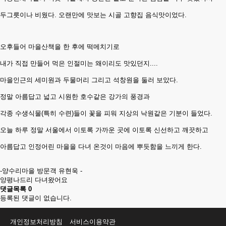
두그릇이나 비웠다. 오랜만에 맛보는 시골 고향집 음식맛이었다.
오후들어 마을산책을 한 후에 떡메치기로
내가 직접 만들어 먹은 인절미는 왜이리도 맛있던지....
마을인근의 세미원과 두물머리 그리고 석창원을 둘러 보았다.
정말 아름답고 넓고 시원한 호수같은 강가의 풍경과
각종 수생식물(특히 수련)들이 꽃을 피워 지상의 낙원같은 기분이 들었다.
오늘 하루 정말 서울에서 이토록 가까운 곳에 이토록 신선하고 깨끗하고
아름답고 인정어린 마을을 다녀 온것이 마음에 뿌듯함을 느끼게 한다.
-양수리마을 방문객 유현욱 -
양평나드리 다녀왔어요
댓글목록
0
등록된 댓글이 없습니다.
개인정보처리방침
서비스이용약관