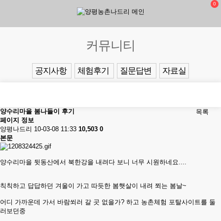
0
커뮤니티
공지사항
체험후기
질문답변
자료실
양수리마을 봄나들이 후기
목록
페이지 정보
양평나드리
10-03-08 11:33
10,503
0
본문
양수리마을 뒷동산에서 북한강을 내려다 보니 너무 시원하네요....
칙칙하고 답답하던 겨울이 가고 따듯한 봄햇살이 내려 쬐는 봄날~
어디 가까운데 가서 바람쐬러 갈 곳 없을가? 하고 농촌체험 포탈사이트를 둘
러보던중