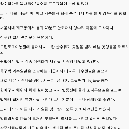
양수리마을 봄나들이/봄소풍 프로그램이 눈에 띄었다.
그래! 바로 이곳이야! 하고 가족들과 함께 즉석에서 차를 몰아 양수리로 향했
다
서울시내 개포동에서 불과 40분도 안되어서 양수리 마을에 도착하니
이곳엔 벌서 봄기운이 완연하다.
그린토피아농원에 들어서니 노란 산수유가 꽃잎을 벌려 예쁜 꽃망울을 터트리
고
꽃밭에선 벌서 각종 야생화가 새잎을 삐죽히 내밀고 있었다.
동구박 과수원길을 연상하는 이곳에서 배나무 과수원길을 걸으며
새로 나온 각종나물(냉이, 시금치, 씀바귀, 고들빼기, 등)들을 캐어
한바구니 채워서 차에 실어놓고 다시 뒷동산에 올라 소나무숲길을 걸으며
발아래 펼쳐진 북한강을 내려다 보니 기분이 너무나 상쾌하고 좋았다.
도시에서의 찌든 때가 시원한 강바람에 모두 씻겨 내려간듯 하였다.
압화엽서를 만들어 모처럼 부모님께 엽서를 보내려고 열심히 써보았다.
각종산채나물과 이곳 마을에서 생산한 쌀로 준비한 점심을 너무 맛있어서