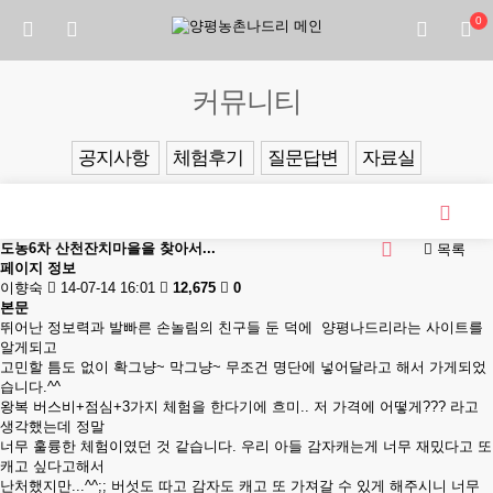
0
커뮤니티
공지사항
체험후기
질문답변
자료실
도농6차 산천잔치마을을 찾아서...
목록
페이지 정보
이향숙
14-07-14 16:01
12,675
0
본문
뛰어난 정보력과 발빠른 손놀림의 친구들 둔 덕에 양평나드리라는 사이트를
알게되고
고민할 틈도 없이 확그냥~ 막그냥~ 무조건 명단에 넣어달라고 해서 가게되었
습니다.^^
왕복 버스비+점심+3가지 체험을 한다기에 흐미.. 저 가격에 어떻게??? 라고
생각했는데 정말
너무 훌륭한 체험이였던 것 같습니다. 우리 아들 감자캐는게 너무 재밌다고 또
캐고 싶다고해서
난처했지만...^^;; 버섯도 따고 감자도 캐고 또 가져갈 수 있게 해주시니 너무