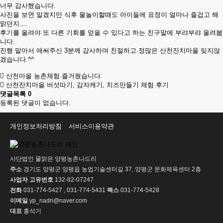
너무 감사했습니다.
사진을 보면 알겠지만 식후 물놀이할때도 아이들에 표정이 얼마나 즐겁고 해
맑던지....
후기를 올려야 또 다른 기회를 얻을 수 있다고 하는 친구말에 부랴부랴 올려봅
니다.
진행 맡아서 애써주신 3분께 감사하며 친절하고 정많은 산천잔치마을 잊지않
겠습니다.^^
산천마을 농촌체험 즐거웠습니다.
산천잔치마을 버섯따기, 감자캐기, 치즈만들기 체험 후기
댓글목록
0
등록된 댓글이 없습니다.
개인정보처리방침
서비스이용약관
사단법인 물맑은 양평농촌나드리
주소
경기도 양평군 양평읍 농업기술센터길 37, 양평군 문화체육센터 2층
사업자 고유번호
132-82-07247
전화
031-774-5427 , 031-774-5431
팩스
031-774-5428
이메일
yp_nadri@naver.com
대표
홍석기