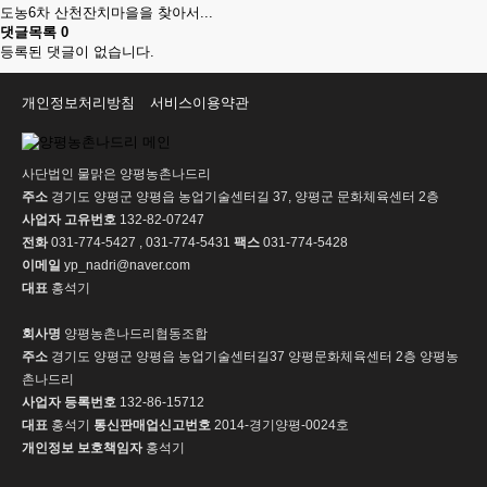
도농6차 산천잔치마을을 찾아서...
댓글목록
0
등록된 댓글이 없습니다.
개인정보처리방침
서비스이용약관
사단법인 물맑은 양평농촌나드리
주소
경기도 양평군 양평읍 농업기술센터길 37, 양평군 문화체육센터 2층
사업자 고유번호
132-82-07247
전화
031-774-5427 , 031-774-5431
팩스
031-774-5428
이메일
yp_nadri@naver.com
대표
홍석기
회사명
양평농촌나드리협동조합
주소
경기도 양평군 양평읍 농업기술센터길37 양평문화체육센터 2층 양평농
촌나드리
사업자 등록번호
132-86-15712
대표
홍석기
통신판매업신고번호
2014-경기양평-0024호
개인정보 보호책임자
홍석기