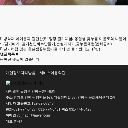
방학때 아이들과 갈만한곳! 양평 딸기체험/ 옹달샘 꽃누름 마을로의 나들이
~ /딸기따기, 딸기천연비누만들기,눈썰매타기,꽃누름체험(압화공예)
딸기체험 양평 옹달샘꽃누름마을에서 넘 즐거웠어요. (2탄)
댓글목록
0
등록된 댓글이 없습니다.
개인정보처리방침
서비스이용약관
사단법인 물맑은 양평농촌나드리
주소
경기도 양평군 양평읍 농업기술센터길 37, 양평군 문화체육센터 2층
사업자 고유번호
132-82-07247
전화
031-774-5427 , 031-774-5431
팩스
031-774-5428
이메일
yp_nadri@naver.com
대표
홍석기