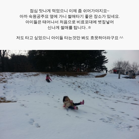
점심 맛나게 먹었으니 이제 좀 쉬어가야지요~
아까 숙원공주묘 옆에 가니 썰매타기 좋은 장소가 있네요.
아이들은 태어나서 처음으로 비료포대에
볏짚넣
어
신나게 썰매를 탑니다..ㅎ
저도 타고 싶었으니 아이들 타는것만 봐도 흐믓하더라구요 ^^