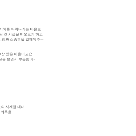
 지혜를 배워나가는 마을로
던 옛 시절을 떠오르게 하고
강함과 소중함을 일깨워주는
 수상 받은 마을이고요
진을 보면서 뿌듯함이~
의 사계절 내내
 의욕을