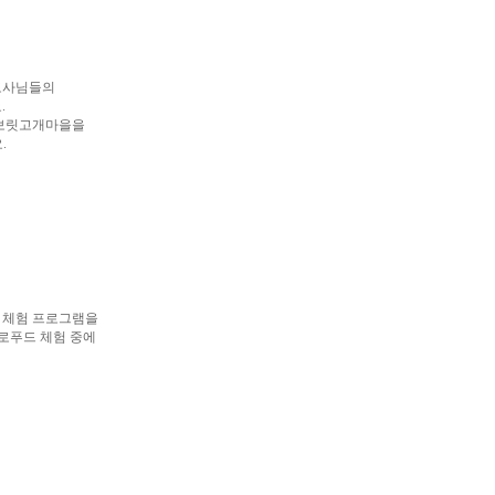
지도사님들의
.
 보릿고개마을을
.
 체험 프로그램을
로푸드 체험 중에