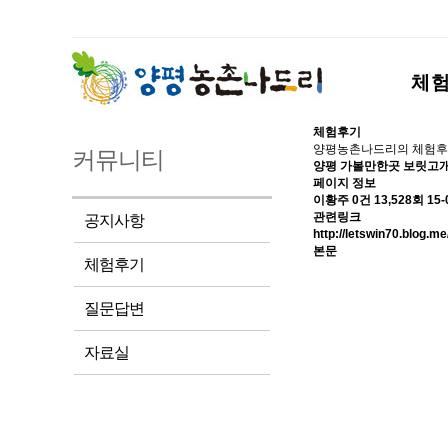
체
체험후기
양평농촌나드리의 체험후
커뮤니티
양평 가볼만한곳 보릿고개
페이지 정보
이황주
0건
13,528회
15-
관련링크
공지사항
http://letswin70.blog.
본문
체험후기
질문답변
자료실