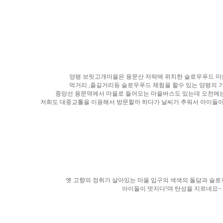
양평 보릿고개마을은 용문산 자락에 위치한 슬로우푸드 마
먹거리 ,즐길거리등 슬로우푸드 체험을 할수 있는 양평의
중앙선 용문역에서 마을로 들어오는 마을버스도 있는데 오전에는 
저희도 대중교톨을 이용해서 방문할까 하다가 날씨가 추워서 아이들이
옛 고향의 정취가 살아있는 마을 입구의 색색의 돌담과 슬
아이들이 멋지다!며 탄성을 지르네요~