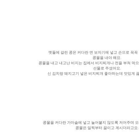
멧돌에 갈린 콩은 커다란 면 보자기에 넣고 손으로 꼭꼭
콩물을 내야 해요.
콩물을 내고 내고난 비지는 집에서 비지찌개나 전을 부쳐 먹으
선물로 주셨어요.
신 김치랑 돼지고기 넣은 비지찌개 좋아하는데 맛있게 끓
콩물을 커다란 가마솥에 넣고 눌어붙지 않도록 저어주며 오
콩물은 일찍부터 끓이고 계시더라고요.