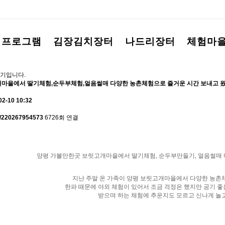
험프로그램
김장김치장터
나드리장터
체험마
기입니다.
마을에서 딸기체험,순두부체험,얼음썰매 다양한 농촌체험으로 즐거운 시간 보내고 
02-10 10:32
me/220267954573
6726회 연결
양평 가볼만한곳 보릿고개마을에서 딸기체험, 순두부만들기, 얼음썰매 
지난 주말 온 가족이 양평 보릿고개마을에서 다양한 농촌체
한파 때문에 야외 체험이 있어서 조금 걱정은 했지만 공기 좋
받으며 하는
체험에 추운지도 모르고 신나게 놀고