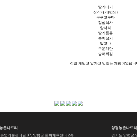
딸기따기
장작패기(번외)
군구고구마
점심식사
알서리
딸기퐁듀
송어잡기
달고나
구운계란
송어튀김
정말 재밌고 알차고 맛있는 체험이었답니
평농촌나드리
양평농촌나드리
농업기술센터길 37, 양평군 문화체육센터 2층
경기도 양평군 