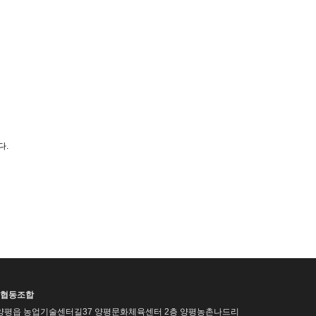
다.
협동조합
양평읍 농업기술센터길37 양평문화체육센터 2층 양평농촌나드리