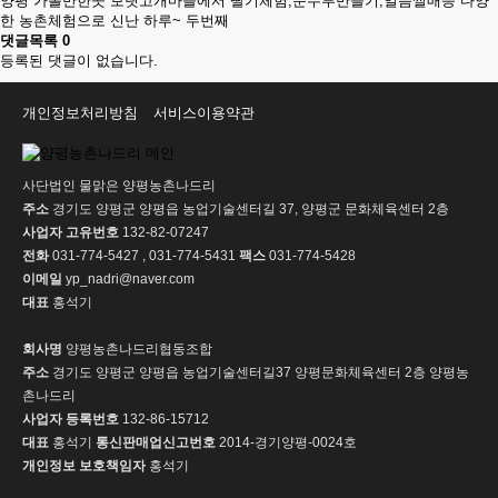
양평 가볼만한곳 보릿고개마을에서 딸기체험,순두부만들기,얼음썰매등 다양
한 농촌체험으로 신난 하루~ 두번째
댓글목록
0
등록된 댓글이 없습니다.
개인정보처리방침
서비스이용약관
사단법인 물맑은 양평농촌나드리
주소
경기도 양평군 양평읍 농업기술센터길 37, 양평군 문화체육센터 2층
사업자 고유번호
132-82-07247
전화
031-774-5427 , 031-774-5431
팩스
031-774-5428
이메일
yp_nadri@naver.com
대표
홍석기
회사명
양평농촌나드리협동조합
주소
경기도 양평군 양평읍 농업기술센터길37 양평문화체육센터 2층 양평농
촌나드리
사업자 등록번호
132-86-15712
대표
홍석기
통신판매업신고번호
2014-경기양평-0024호
개인정보 보호책임자
홍석기