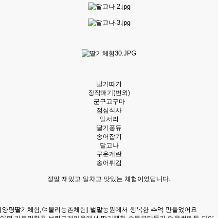
딸기따기
장작패기(번외)
군구고구마
점심식사
알서리
딸기퐁듀
송어잡기
달고나
구운계란
송어튀김
정말 재밌고 알차고 맛있는 체험이었답니다.
[양평딸기체험,여물리농촌체험] 벌말농원에서 행복한 추억 만들었어요