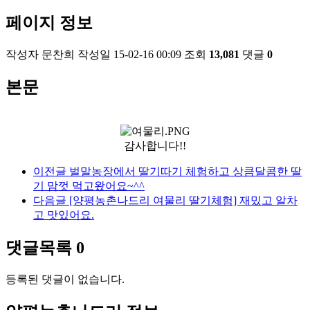
페이지 정보
작성자
문찬희
작성일
15-02-16 00:09
조회
13,081
댓글
0
본문
감사합니다!!
이전글
벌말농장에서 딸기따기 체험하고 상큼달콤한 딸
기 맘껏 먹고왔어요~^^
다음글
[양평농촌나드리 여물리 딸기체험] 재밌고 알차
고 맛있어요.
댓글목록
0
등록된 댓글이 없습니다.