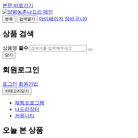
본문 바로가기
마이페이지
장바구니
0
분류
검색열기
상품 검색
상품명
필수
닫기
회원로그인
로그인
회원가입
카테고리닫기
체험프로그램
나드리장터
커뮤니티
오늘 본 상품