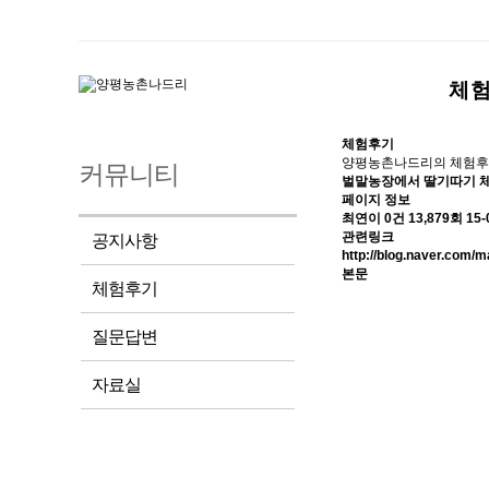
체
체험후기
양평농촌나드리의 체험후
커뮤니티
벌말농장에서 딸기따기 체
페이지 정보
최연이
0건
13,879회
15-
관련링크
공지사항
http://blog.naver.com
본문
체험후기
질문답변
자료실