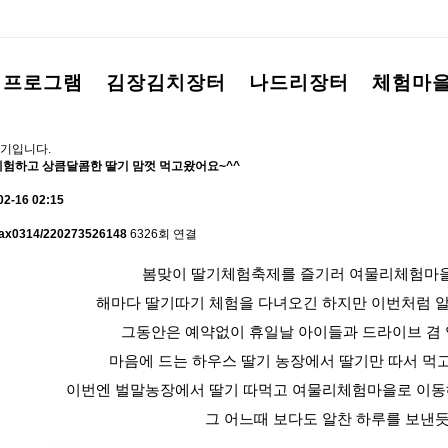
험프로그램
김장김치장터
나드리장터
체험마
기입니다.
험하고 상큼달콤한 딸기 맘껏 먹고왔어요~^^
02-16 02:15
/max0314/220273526148
6326회 연결
봄맞이 딸기체험축제를 즐기러 여물리체험마
해마다 딸기따기 체험을 다녀오긴 하지만 이번처럼 알차
그동안은 예약없이 휴일날 아이들과 드라이브 겸
마음에 드는 하우스 딸기 농장에서 딸기만 따서 먹
이번엔 벌말농장에서 딸기 따먹고 여물리체험마을로 이동
그 어느때 보다도 알찬 하루를 보낸듯