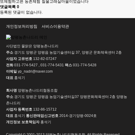
또체험하고픈 농촌체험 질울고래실마을이었습니다
댓글목록
0
등록된 댓글이 없습니다.
개인정보처리방침
서비스이용약관
사단법인 물맑은 양평농촌나드리
주소
경기도 양평군 양평읍 농업기술센터길 37, 양평군 문화체육센터 2층
사업자 고유번호
132-82-07247
전화
031-774-5427 , 031-774-5431
팩스
031-774-5428
이메일
yp_nadri@naver.com
대표
홍석기
회사명
양평농촌나드리협동조합
주소
경기도 양평군 양평읍 농업기술센터길37 양평문화체육센터 2층 양평농
촌나드리
사업자 등록번호
132-86-15712
대표
홍석기
통신판매업신고번호
2014-경기양평-0024호
개인정보 보호책임자
홍석기
Copyright © 2001-2013 양평농촌나드리협동조합. All Rights Reserved.