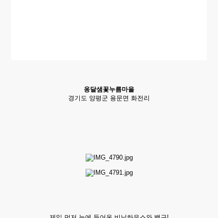
옹달샘꽃누름마을
경기도 양평군 용문면 화전리
제일 먼저 눈에 들어온 비닐하우스와 백구!