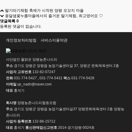
딸기따기체험 축제가 시작된 양평 모꼬지 마을
옹달샘꽃누름마을에서의 즐거운 딸기체험, 최고였어요 ♡
댓글목록
0
등록된 댓글이 없습니다.
개인정보처리방침
서비스이용약관
사단법인 물맑은 양평농촌나드리
주소
경기도 양평군 양평읍 농업기술센터길 37, 양평군 문화체육센터 2층
사업자 고유번호
132-82-07247
전화
031-774-5427 , 031-774-5431
팩스
031-774-5428
이메일
yp_nadri@naver.com
대표
홍석기
회사명
양평농촌나드리협동조합
주소
경기도 양평군 양평읍 농업기술센터길37 양평문화체육센터 2층 양평농
촌나드리
사업자 등록번호
132-86-15712
대표
홍석기
통신판매업신고번호
2014-경기양평-0024호