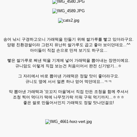
송어 낚시 구경하고오니 가래떡을 만들기 위해 쌀가루를 빻고 있더라구요.
양평 친환경쌀이라 그런지 유난히 쌀가루도 곱고 좋아 보이던데요...^^
아이들이 직접 손으로 만져 보기도 하구요...
빻은 쌀가루로 쪄낸 떡을 기계에 넣어 가래떡을 뽑아내는 장면이예요.
규니맘도 이렇게 직접 보는건 처음이어서 완전 신기방기...ㅎ
그 자리에서 바로 뽑아낸 가래떡은 정말 맛이 좋더라구요.
규니도 옆에 서서 얼른 하나 얻어 먹던데요...ㅋㅋ
막 뽑아낸 가래떡과 '모꼬지 마을'에서 직접 만든 조청을 함께 주셔서
조청 찍어 먹다가 떡에 나무젓가락 끼워 구워 먹기까지...ㅎㅎㅎ
좋은 쌀로 만들어서인지 가래떡도 정말 맛나던걸요!