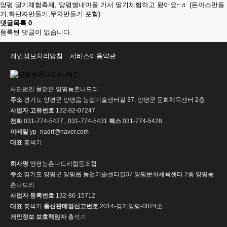
양평 딸기체험축제, 양평별내마을 가서 딸기체험하고 왔어요~♬ (돈까스만들
기,화단자만들기,무차만들기 포함)
댓글목록
0
등록된 댓글이 없습니다.
개인정보처리방침
서비스이용약관
사단법인 물맑은 양평농촌나드리
주소
경기도 양평군 양평읍 농업기술센터길 37, 양평군 문화체육센터 2층
사업자 고유번호
132-82-07247
전화
031-774-5427 , 031-774-5431
팩스
031-774-5428
이메일
yp_nadri@naver.com
대표
홍석기
회사명
양평농촌나드리협동조합
주소
경기도 양평군 양평읍 농업기술센터길37 양평문화체육센터 2층 양평농
촌나드리
사업자 등록번호
132-86-15712
대표
홍석기
통신판매업신고번호
2014-경기양평-0024호
개인정보 보호책임자
홍석기