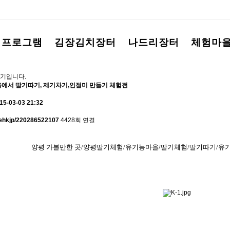
험프로그램
김장김치장터
나드리장터
체험마
기입니다.
에서 딸기따기, 제기차기,인절미 만들기 체험전
15-03-03 21:32
m/ehkjp/220286522107
4428회 연결
양평 가볼만한 곳/양평딸기체험/유기농마을/딸기체험/딸기따기/유