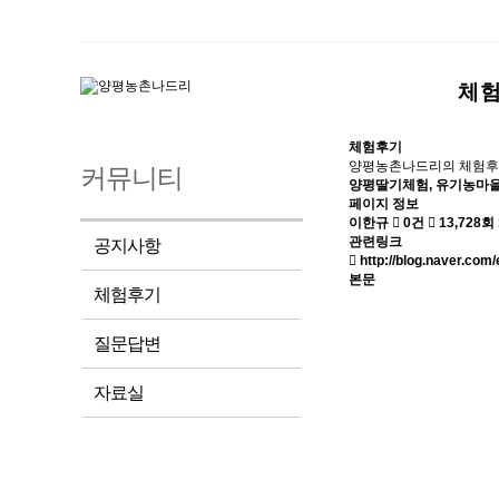
체
체험후기
양평농촌나드리의 체험후
커뮤니티
양평딸기체험, 유기농마을
페이지 정보
이한규
0건
13,728회
관련링크
공지사항
http://blog.naver.co
본문
체험후기
질문답변
자료실