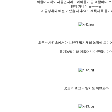
외할머니댁도 시골인지라~~아이들이 급 외할머니
보
언제 가냐며 ㅠㅠㅠㅠ
시골정취와 예전 어렸을 때 추억도 새록새록 돋아
와우~~사진속에서만 보았던 딸기체험 농장에 드디
유기농딸기라 더욱더 반가웠답니다^
꽃도 이쁘고~~ 딸기도 이쁘고^^