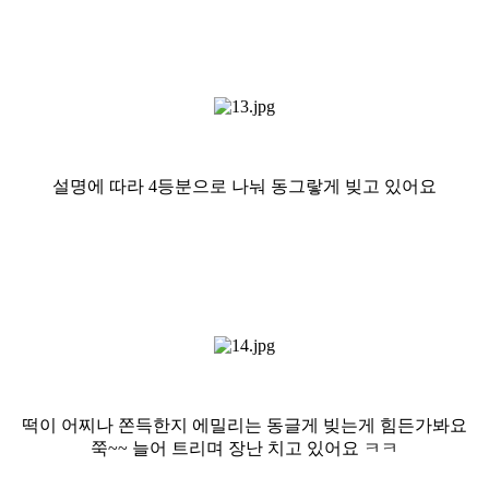
설명에 따라 4등분으로 나눠 동그랗게 빚고 있어요
떡이 어찌나 쫀득한지 에밀리는 동글게 빚는게 힘든가봐요
쭉~~ 늘어 트리며 장난 치고 있어요 ㅋㅋ