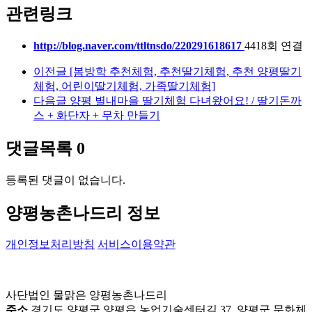
관련링크
http://blog.naver.com/ttltnsdo/220291618617
4418회 연결
이전글
[봄방학 추천체험, 추천딸기체험, 추천 양평딸기
체험, 어린이딸기체험, 가족딸기체험]
다음글
양평 별내마을 딸기체험 다녀왔어요! / 딸기돈까
스 + 화단자 + 무차 만들기
댓글목록
0
등록된 댓글이 없습니다.
양평농촌나드리 정보
개인정보처리방침
서비스이용약관
사단법인 물맑은 양평농촌나드리
주소
경기도 양평군 양평읍 농업기술센터길 37, 양평군 문화체