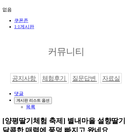
없음
쿠폰존
1:1게시판
커뮤니티
공지사항
체험후기
질문답변
자료실
댓글
게시판 리스트 옵션
목록
[양평딸기체험 축제] 별내마을 설향딸기
달콤한 매력에 풍덩 빠지고 왔네요