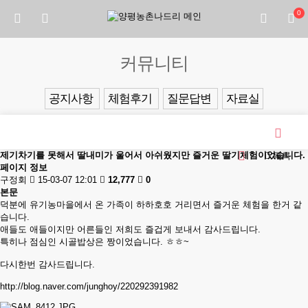
0
커뮤니티
공지사항
체험후기
질문답변
자료실
제기차기를 못해서 딸내미가 울어서 아쉬웠지만 즐거운 딸기체험이었습니다.
목록
페이지 정보
구정회
15-03-07 12:01
12,777
0
본문
덕분에 유기농마을에서 온 가족이 하하호호 거리면서 즐거운 체험을 한거 같
습니다.
애들도 애들이지만 어른들인 저희도 즐겁게 보내서 감사드립니다.
특히나 점심인 시골밥상은 짱이었습니다. ㅎㅎ~
다시한번 감사드립니다.
http://blog.naver.com/junghoy/220292391982