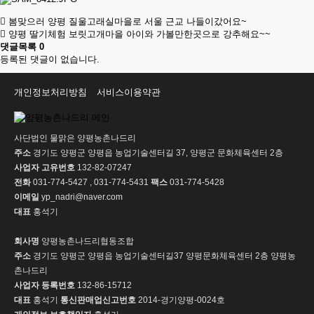
봄맞으러 양평 질울고래실마을로 서울 근교 나들이갔어요~
양평 딸기체험 보릿고개마을 아이와 가볼만한곳으로 강추해요~~
댓글목록
0
등록된 댓글이 없습니다.
개인정보처리방침
서비스이용약관
사단법인 물맑은 양평농촌나드리
주소
경기도 양평군 양평읍 농업기술센터길 37, 양평군 문화체육센터 2층
사업자 고유번호
132-82-07247
전화
031-774-5427 , 031-774-5431
팩스
031-774-5428
이메일
yp_nadri@naver.com
대표
홍석기
회사명
양평농촌나드리협동조합
주소
경기도 양평군 양평읍 농업기술센터길37 양평문화체육센터 2층 양평농
촌나드리
사업자 등록번호
132-86-15712
대표
홍석기
통신판매업신고번호
2014-경기양평-0024호