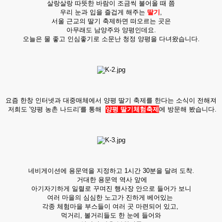
살랑살랑 따뜻한 바람이 조금씩 불어올 때 쯤
우리 눈과 입을 즐겁게 해주는
딸기
,
서울 근교의 딸기 축제하면 떠오르는 곳은
아무래도 남양주와 양평인데요.
오늘은 물 좋고 인심좋기로 소문난 청정 양평을 다녀왔습니다.
요즘 한창 인터넷과 대중매체에서 양평 딸기 축제를 한다는 소식이 전해져
저희도 '양평 농촌 나드리'를 통해
양평
딸기체험축제
에 방문해 봤습니다.
네비게이션에 용문역을 지정하고 1시간 30분을 달려 도착.
거대한 용문역 역사 앞에
아기자기하게 일렬로 꾸며진 행사장 안으로 들어가 보니
여러 마을의 심심한 노고가 진하게 베어있는
각종 체험마을 부스들이 여러 곳 마련되어 있고,
먹거리, 볼거리들도 한 눈에 들어와