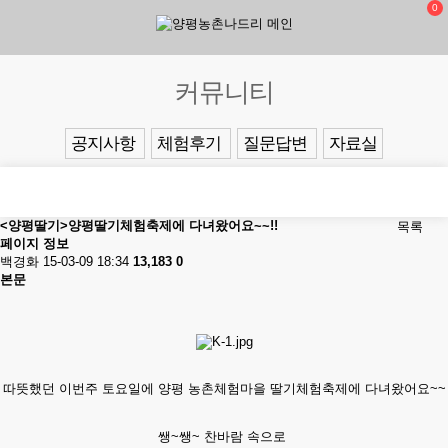
0
커뮤니티
공지사항
체험후기
질문답변
자료실
<양평딸기>양평딸기체험축제에 다녀왔어요~~!!
목록
페이지 정보
백경화
15-03-09 18:34
13,183
0
본문
따뜻했던 이번주 토요일에 양평 농촌체험마을 딸기체험축제에 다녀왔어요~~
쌩~쌩~ 찬바람 속으로