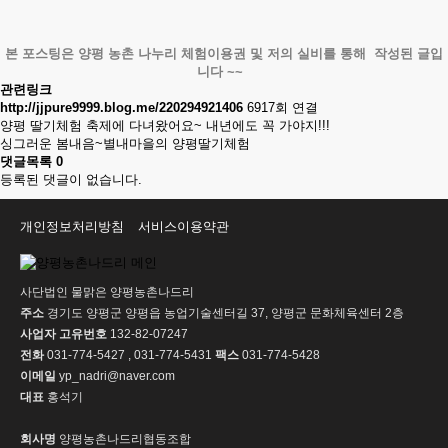
본 포스팅은 양평 농촌 나누리 체험이용권 및 저의 실비를 통해 작성된 글입
니다 ~~
관련링크
http://jjpure9999.blog.me/220294921406
6917회 연결
양평 딸기체험 축제에 다녀왔어요~ 내년에도 꼭 가야지!!!
싱그러운 봄내음~별내마을의 양평딸기체험
댓글목록
0
등록된 댓글이 없습니다.
개인정보처리방침
서비스이용약관
사단법인 물맑은 양평농촌나드리
주소
경기도 양평군 양평읍 농업기술센터길 37, 양평군 문화체육센터 2층
사업자 고유번호
132-82-07247
전화
031-774-5427 , 031-774-5431
팩스
031-774-5428
이메일
yp_nadri@naver.com
대표
홍석기
회사명
양평농촌나드리협동조합