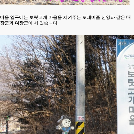
마을 입구에는 보릿고개
마을을 지켜주는 토테미즘
신앙과 같은
대
장군
과
여장군
이 서 있습니다.