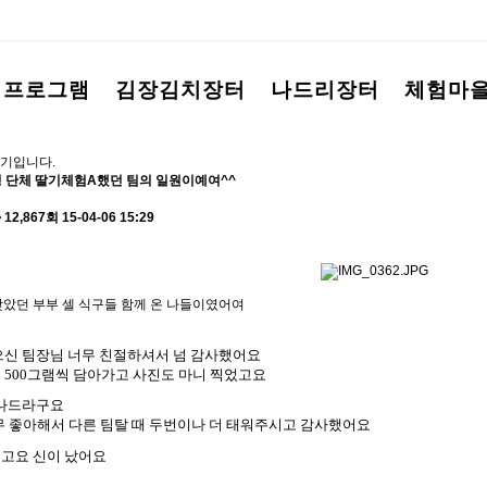
험프로그램
김장김치장터
나드리장터
체험마
기입니다.
17명 단체 딸기체험A했던 팀의 일원이예여^^
12,867회
15-04-06 15:29
 맞았던 부부 셀 식구들 함께 온 나들이였어여
으신 팀장님 너무 친절하셔서 넘 감사했어요
고
500
그램씩 담아가고 사진도 마니 찍었고요
잼나드라구요
무 좋아해서 다른 팀탈 때 두번이나 더 태워주시고 감사했어요
고요 신이 났어요