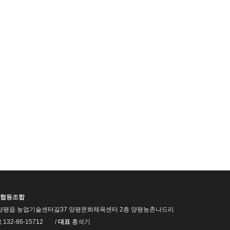
협동조합
양평읍 농업기술센터길37 양평문화체육센터 2층 양평농촌나드리
호
132-86-15712
/
대표
홍석기