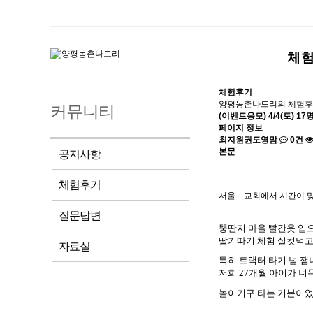
체
체험후기
양평농촌나드리의 체험후
커뮤니티
(이벤트응모) 4/4(토) 
페이지 정보
최지원권도영맘
0건
본문
공지사항
체험후기
서울... 교회에서 시간이
질문답변
뚱딴지 마을 빨간옷 입
딸기따기 체험 실컷먹
자료실
특히 트랙터 타기 넘 
저희
27
개월 아이가 너
놀이기구 타는 기분이었