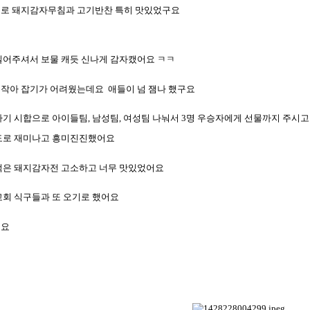
으로 돼지감자무침과 고기반찬 특히 맛있었구요
밀어주셔서 보물 캐듯 신나게 감자캤어요 ㅋㅋ
 작아 잡기가 어려웠는데요
애들이 넘 잼나 했구요
차기 시합으로 아이들팀
,
남성팀
,
여성팀 나눠서
3
명 우승자에게 선물까지 주시고
도로 재미나고 흥미진진했어요
먹은 돼지감자전 고소하고 너무 맛있었어요
교회 식구들과 또 오기로 했어요
어요