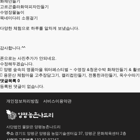
화채만들기
고르곤졸라화덕피자만들기
수영장물놀이
목네미다리 소원걸기
다양한 체험으로 하루를 알차게 보냈습니다.
감사합니다.^^
폰으로는 사진추가가 안되네요.
수정해두겠습니다.
양평 숲속의 명품마을 워터페스티벌 ~ 수영장 &청운수박 화채만들기 & 활쏘
용문산 체험마을 고추장담그기, 캘리컵만들기, 전통한과만들기, 옥수수따기
댓글목록
0
등록된 댓글이 없습니다.
개인정보처리방침
서비스이용약관
사단법인 물맑은 양평농촌나드리
주소
경기도 양평군 양평읍 농업기술센터길 37, 양평군 문화체육센터 2층