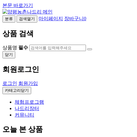
본문 바로가기
마이페이지
장바구니
0
분류
검색열기
상품 검색
상품명
필수
닫기
회원로그인
로그인
회원가입
카테고리닫기
체험프로그램
나드리장터
커뮤니티
오늘 본 상품