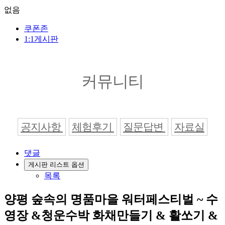
없음
쿠폰존
1:1게시판
커뮤니티
공지사항
체험후기
질문답변
자료실
댓글
게시판 리스트 옵션
목록
양평 숲속의 명품마을 워터페스티벌 ~ 수
영장 &청운수박 화채만들기 & 활쏘기 &