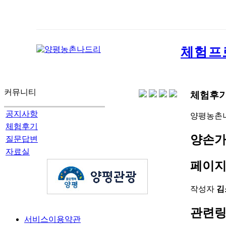
체험프
커뮤니티
체험후
공지사항
양평농촌
체험후기
양손가
질문답변
자료실
페이지
작성자
김
관련
서비스이용약관