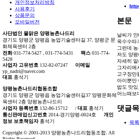
개인정보처리방침
http
사용후기
상품문의
본문
모바일버전
사단법인 물맑은 양평농촌나드리
날씨가 안
경기도 양평군 양평읍 농업기술센터길 37, 양평군 문
옥수수따기
화체육센터 2층
그런데 농
전화
031-774-5427 , 031-774-5431
팩스
031-774-
저도 양평
5428
자세히 알
사업자 고유번호
132-82-07247
이메일
그자리에서
yp_nadri@naver.com
고구장만들
대표
홍석기
아이뿐만 
밥도 맛있
양평농촌나드리협동조합
어느때보다
경기도 양평군 양평읍 농업기술센터길37 양평문화체
육센터 2층 양평농촌나드리
댓글
사업자 등록번호
132-86-15712
/
대표
홍석기
통신판매업신고번호
2014-경기양평-0024호
개인
정보 보호책임자
홍석기
목
Copyright © 2001-2013 양평농촌나드리협동조합. All
Rights Reserved.