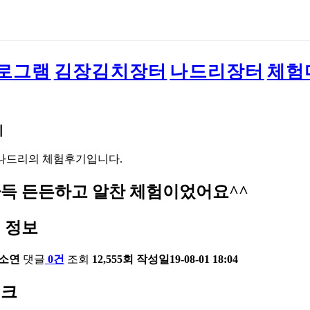
로그램
김장김치장터
나드리장터
체험
기
나드리의 체험후기입니다.
득 든든하고 알찬 체험이었어요^^
 정보
소연
댓글
0건
조회
12,555회
작성일
19-08-01 18:04
링크