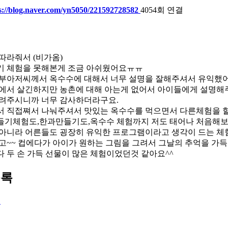
s://blog.naver.com/yn5050/221592728582
4054회 연결
따라줘서 (비가옴)
 체험을 못해본게 조금 아쉬웠어요ㅠㅠ
부아저씨께서 옥수수에 대해서 너무 설명을 잘해주셔서 유익했어
에서 살긴하지만 농촌에 대해 아는게 없어서 아이들에게 설명해
려주시니까 너무 감사하더라구요.
 직접쪄서 나눠주셔서 맛있는 옥수수를 먹으면서 다른체험을 할
기체험도,한과만들기도,옥수수 체험까지 저도 태어나 처음해보
아니라 어른들도 굉장히 유익한 프로그램이라고 생각이 드는 체
고~~ 컵에다가 아이가 원하는 그림을 그려서 그날의 추억을 가
 두 손 가득 선물이 많은 체험이었던것 같아요^^
목록
록