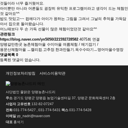
것들이라 너무 즐거웠어요.
아이뿐만 아니라 어른들도 굉장히 유익한 프로그램이라고 생각이 드는 체험인
것 같아요^^
밥도 맛있고~~ 컵에다가 아이가 원하는 그림을 그려서 그날의 추억을 가득담
아서 집으로 돌아왔습니다.
어느때보다 두 손 가득 선물이 많은 체험이었던것 같아요^^
관련링크
https://blog.naver.com/yn5050/221592728582
4075회 연결
양평갈만한곳 농촌체험마을 수미마을 여름체험 / 메기잡기 /
용문산체험마을 ㅡ캘리컵.고추장.한과만들기.옥수수따기ㅡ영어마을수영장
댓글목록
0
등록된 댓글이 없습니다.
개인정보처리방침
서비스이용약관
사단법인 물맑은 양평농촌나드리
주소
경기도 양평군 양평읍 농업기술센터길 37, 양평군 문화체육센터 2층
사업자 고유번호
132-82-07247
전화
031-774-5427 , 031-774-5431
팩스
031-774-5428
이메일
yp_nadri@naver.com
대표
홍석기