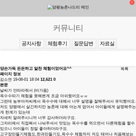
0
커뮤니티
공지사항
체험후기
질문답변
자료실
양손가득 든든하고 알찬 체험이었어요^^
목록
페이지 정보
김소연
19-08-01 18:04
12,621
0
본문
날씨가 안따라줘서 (비가옴)
옥수수따기 체험을 못해본게 조금 아쉬웠어요ㅠㅠ
그런데 농부아저씨께서 옥수수에 대해서 너무 설명을 잘해주셔서 유익했어요.
저도 양평에서 살긴하지만 농촌에 대해 아는게 없어서 아이들에게 설명해주는
게 한계가 있는데
자세히 알려주시니까 너무 감사하더라구요.
그자리에서 직접쪄서 나눠주셔서 맛있는 옥수수를 먹으면서 다른체험을 할수
있으니 아이들이 정말 좋아하더라구요.
고구장만들기체험도,한과만들기도,옥수수 체험까지 저도 태어나 처음해보는