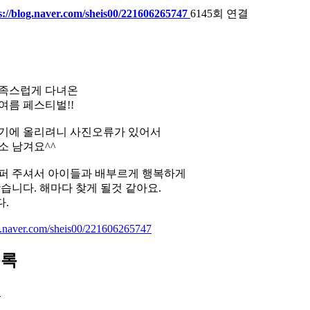
s://blog.naver.com/sheis00/221606265747
6145회 연결
족스럽게 다녀온
여름 페스티벌!!
기에 올리려니 사진오류가 있어서
소 남겨요^^
퍼 주셔서 아이들과 배부르게 행복하게
왔습니다. 해마다 찾게 될것 같아요.
.
og.naver.com/sheis00/221606265747
목록
록