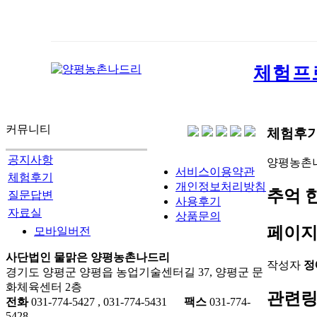
체험프
커뮤니티
체험후
공지사항
양평농촌
서비스이용약관
체험후기
개인정보처리방침
추억 
질문답변
사용후기
자료실
상품문의
페이지
모바일버전
사단법인 물맑은 양평농촌나드리
작성자
정
경기도 양평군 양평읍 농업기술센터길 37, 양평군 문
화체육센터 2층
관련
전화
031-774-5427 , 031-774-5431
팩스
031-774-
5428