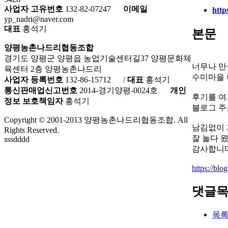
사업자 고유번호
132-82-07247
이메일
http
yp_nadri@naver.com
대표
홍석기
본문
양평농촌나드리협동조합
경기도 양평군 양평읍 농업기술센터길37 양평문화체
너무나 만
육센터 2층 양평농촌나드리
수미마을 
사업자 등록번호
132-86-15712
/
대표
홍석기
통신판매업신고번호
2014-경기양평-0024호
개인
후기를 여
정보 보호책임자
홍석기
블로그 주
Copyright © 2001-2013 양평농촌나드리협동조합. All
남김없이 
Rights Reserved.
잘 놀다 
sssdddd
감사합니다
https://bl
댓글
목