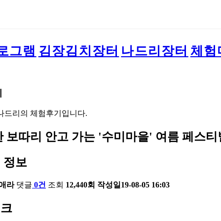
로그램
김장김치장터
나드리장터
체험
기
나드리의 체험후기입니다.
한 보따리 안고 가는 '수미마을' 여름 페스티벌
 정보
애라
댓글
0건
조회
12,440회
작성일
19-08-05 16:03
링크