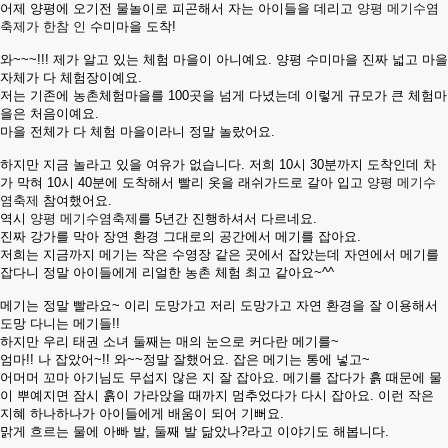
어제 양평에 오기전 물놀이로 피곤해서 자는 아이들을 데리고
양평 메기수염
축제가 한참 인
수미마을 도착!
와~~~!!! 제가 알고 있는 체험 마을이 아니예요. 양평 수미마을 진짜 넓고 마을
자체가 다 체험장이예요.
저는 기존에 농촌체험마을를 100곳을 넘게 다녔는데 이렇게 규모가 큰 체험마
을은 처음이예요.
마을 전체가 다 체험 마을이라니 정말 놀랐어요.
하지만 지금 놀라고 있을 여유가 없습니다. 저희 10시 30분까지 도착인데 차
가 막혀 10시 40분에 도착해서 빨리 옷을 래쉬가드로 갈아 입고
양평 메기수
염축제
참여했어요.
역시
양평 메기수염축제
를 5년간 진행하셔서 다르네요.
진짜 강가를 막아 장연 환경 그대로의 공간에서 메기를 잡아요.
저희는 지금까지 메기는 작은 수영장 같은 곳에서 잡았는데 자연에서 메기를
잡다니 정말 아이들에게 리얼한 농촌 체험 최고 같아요~^^
메기는 정말 빨라요~ 이리 도망가고 저리 도망가고 자연 환경을 잘 이용해서
도망 다니는 메기들!!
하지만 우리 태권 소녀 둘째는 매의 눈으로 커다란 메기를~
엄마!! 나 잡았어~!! 와~~정말 잘했어요. 잡은 메기는 통에 넣고~
어머머 꼬마 아기님도 무섭지 않은 지 잘 잡아요. 메기를 잡다가 흙 때문에 물
이 뿌예지면 잠시 흙이 가라앉을 때까지 멈추었다가 다시 잡아요. 이런 작은
지혜 하나하나가 아이들에게 배움이 되어 기뻐요.
맑게 흐르는 물에 아빠 발, 둘째 발 닮았나?라고 이야기도 해봅니다.