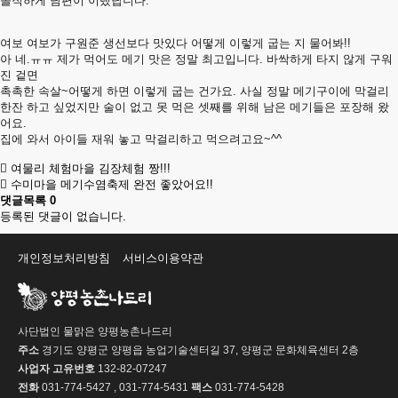
솔직하게 남편이 이랬답니다.
여보 여보가 구원준 생선보다 맛있다 어떻게 이렇게 굽는 지 물어봐!!
아 네.ㅠㅠ 제가 먹어도 메기 맛은 정말 최고입니다. 바싹하게 타지 않게 구워
진 겉면
촉촉한 속살~어떻게 하면 이렇게 굽는 건가요. 사실 정말 메기구이에 막걸리
한잔 하고 싶었지만 술이 없고 못 먹은 셋째를 위해 남은 메기들은 포장해 왔
어요.
집에 와서 아이들 재워 놓고 막걸리하고 먹으려고요~^^
여물리 체험마을 김장체험 짱!!!
수미마을 메기수염축제 완전 좋았어요!!
댓글목록
0
등록된 댓글이 없습니다.
개인정보처리방침
서비스이용약관
사단법인 물맑은 양평농촌나드리
주소
경기도 양평군 양평읍 농업기술센터길 37, 양평군 문화체육센터 2층
사업자 고유번호
132-82-07247
전화
031-774-5427 , 031-774-5431
팩스
031-774-5428