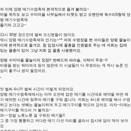
자 이제
양평 메기수염축제
본격적으로 즐겨 볼까요~
마을 위치도 보고 수미마을 사무실에서 티켓도 받고 오랜만에 독수리5형제
양
평 메기수염축제
즐기러 고고고~
11시 30분 정도인데 벌써 오신분들이 많아요.
역시 양평 메기수염축제
의 인기는~^^ 야외 수영장을 본 아이들은 양평 물놀이
이제 본격적으로 즐겨요. 참 입장시에 물총을 인원별로 주는 데 저희는 집에
있는 물총이 있어 그냥 저희 집 물총 사용했어요.
양평 수미마을 물놀이의 장점!! 썬베드와 파라솔, 식탁이 무료~!!
비용을 받는 워터파크 등이 많은데 이 시설들이 다 무료라는 게 역시 농촌 인
심이 좋구나 생각 들었어요.
앗 벌써 4시!!! 벌써 시간이 이렇게 되었어요.
양평 메기수염축제에서는 아까 오전에 잡은 메기를 시간대로 예약을 하면 제
가 예약한 시간에 맞추어 메기를 구워 줍니다. 저희는 4시로 예약을 해서 수영
하고 논다는 셋째는 물놀이하게 두고 메기구이를 먹으러 갔어요. 자자~이제는
메기구이를 먹으러 가 볼까요~
와~~정말 노릇노릇 잘 구워진 메기들!!
그 중 가장 통통하고 커다란 메기 다섯 마리를 골라서 접시에 담아 먹어 보아
요.