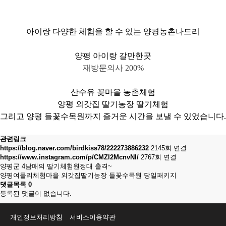
아이랑 다양한 체험을 할 수 있는 양평농촌나드리
양평 아이랑
갈만한곳
재방문의사 200%
산수유 꽃마을
농촌체험
양평 외갓집 딸기농장
딸기체험
그리고
양평 들꽃수목원까지
즐거운 시간을 보낼 수 있었습니다.
관련링크
https://blog.naver.com/birdkiss78/222273886232
2145회 연결
https://www.instagram.com/p/CMZl2McnvNI/
2767회 연결
양평군 4남매의 딸기체험원정대 출격~
양평여물리체험마을 외갓집딸기농장 들꽃수목원 당일패키지
댓글목록
0
등록된 댓글이 없습니다.
개인정보처리방침
서비스이용약관