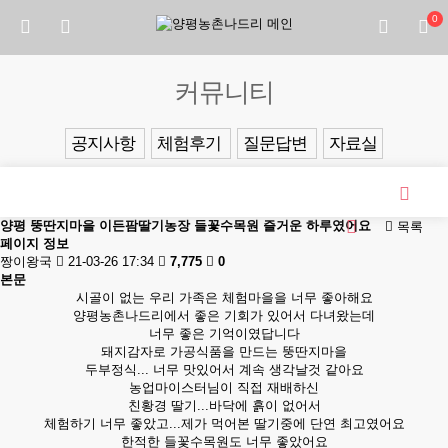
0
커뮤니티
공지사항
체험후기
질문답변
자료실
양평 뚱딴지마을 이든팜딸기농장 들꽃수목원 즐거운 하루였어요
목록
페이지 정보
짱이왕국
21-03-26 17:34
7,775
0
본문
시골이 없는 우리 가족은 체험마을을 너무 좋아해요
양평농촌나드리에서 좋은 기회가 있어서 다녀왔는데
너무 좋은 기억이였답니다
돼지감자로 가공식품을 만드는 뚱딴지마을
두부정식... 너무 맛있어서 계속 생각날것 같아요
농업마이스터님이 직접 재배하신
친황경 딸기...바닥에 흙이 없어서
체험하기 너무 좋았고...제가 먹어본 딸기중에 단연 최고였어요
한적한 들꽃수목원도 너무 좋았어요