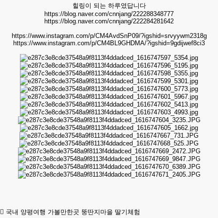
힐링이 되는 하루였답니다
https://blog.naver.com/cnnjang/222288348777
https://blog.naver.com/cnnjang/222284281642
https://www.instagram.com/p/CM4AvdSnP09/?igshid=srvyywm2318g
https://www.instagram.com/p/CM4BL9GHDMA/?igshid=9gdijwef8ci3
국내 양평여행 가볼만한곳 뚱딴지마을 딸기체험