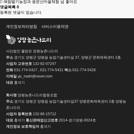
예람딸기농장과 용문산마을체험 넘 좋아요
댓글목록
0
등록된 댓글이 없습니다.
개인정보처리방침
서비스이용약관
사단법인 물맑은 양평농촌나드리
주소
경기도 양평군 양평읍 농업기술센터길 37, 양평군 문화체육센터 2층
사업자 고유번호
132-82-07247
전화
031-774-5427 , 031-774-5431
팩스
031-774-5428
이메일
yp_nadri@naver.com
대표
홍석기
회사명
양평농촌나드리협동조합
주소
경기도 양평군 양평읍 농업기술센터길37 양평문화체육센터 2층 양평농
촌나드리
사업자 등록번호
132-86-15712
대표
홍석기
통신판매업신고번호
2014-경기양평-0024호
개인정보 보호책임자
홍석기