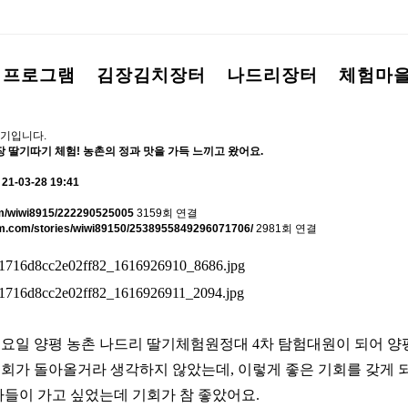
험프로그램
김장김치장터
나드리장터
체험마
기입니다.
 딸기따기 체험! 농촌의 정과 맛을 가득 느끼고 왔어요.
21-03-28 19:41
com/wiwi8915/222290525005
3159회 연결
am.com/stories/wiwi89150/2538955849296071706/
2981회 연결
요일 양평 농촌 나드리 딸기체험원정대 4차 탐험대원이 되어 양
회가 돌아올거라 생각하지 않았는데, 이렇게 좋은 기회를 갖게 
나들이 가고 싶었는데 기회가 참 좋았어요.