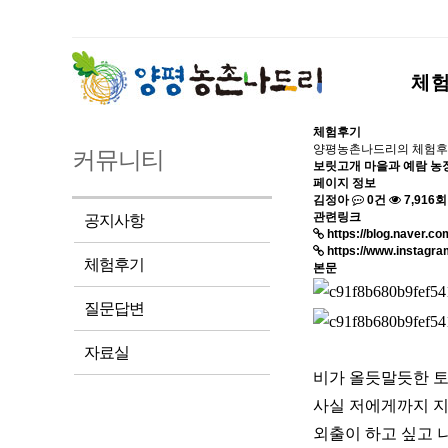
체
체험후기
양평농촌나드리의 체험후
커뮤니티
보릿고개 마을과 예람 농장
페이지 정보
김정아
0건
7,916회
관련링크
공지사항
https://blog.naver.
https://www.instagr
체험후기
본문
질문답변
자료실
비가 올듯말듯한 토
사실 저에게까지 지
외출이 하고 싶고 