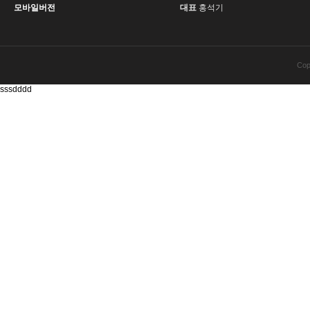
모바일버전
대표
홍석기
Cop
sssdddd