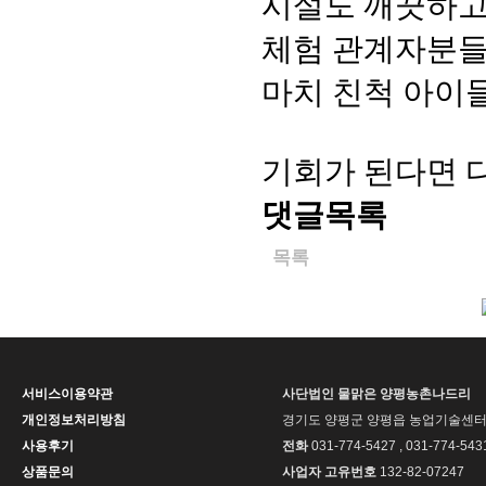
시설도 깨끗하고
체험 관계자분
마치 친척 아이
기회가 된다면 
댓글목록
목록
서비스이용약관
사단법인 물맑은 양평농촌나드리
개인정보처리방침
경기도 양평군 양평읍 농업기술센터길
사용후기
전화
031-774-5427 , 031-774-543
상품문의
사업자 고유번호
132-82-07247