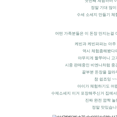
첫번째 체험하러 이동
정말 기대 많이 
수세 소세지 만들기 체
어떤 가족분들은 이 돈장 만지는걸 
케빈과 케빈파파는 아주 
역시 체험좀해봤다아이
야무지게 짤쭈머니 고
시중 판매중인 비엔나처럼 중
끝부분 돈장을 잘라주면
참 쉽죠잉 ~~
아이가 체험하기도 어렵
수제소세지 이거 포장해주신거 집에
진짜 완전 깜짝 놀
정말 맛있습니