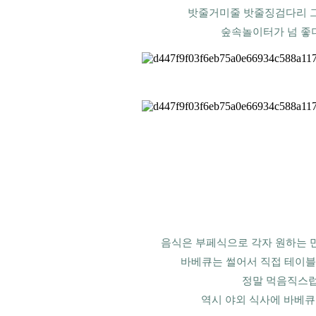
밧줄거미줄 밧줄징검다리 그
숲속놀이터가 넘 좋
음식은 부페식으로 각자 원하는 만
바베큐는 썰어서 직접 테이블
정말 먹음직스
역시 야외 식사에 바베큐는