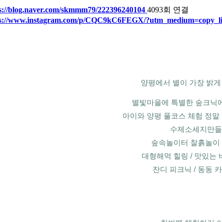
s://blog.naver.com/skmmm79/222396240104
4093회 연결
ps://www.instagram.com/p/CQC9kC6FEGX/?utm_medium=copy_l
양평에서 별이 가장 밝게
별빛마을에 특별한 숲크닉에
아이와 양평 풀코스 체험 정말
수제소세지만들기
숲속놀이터 찰흙놀이 
대형해먹 힐링 / 맛있는 바
잔디 피크닉 / 동동 카