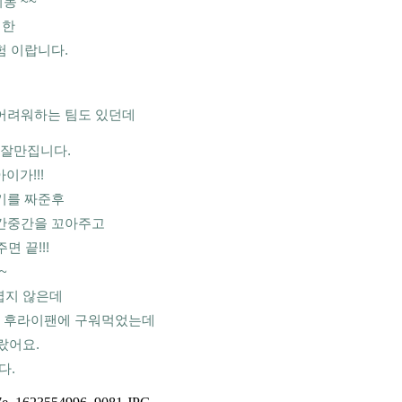
 ~~ 
한 
험 이랍니다.
어려워하는 팀도 있던데 
잘만집니다. 
가!!! 
기를 짜준후
간중간을 꼬아주고 
 끝!!!
~
지 않은데 
서 후라이팬에 구워먹었는데
랐어요.
다.