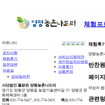
체험프
커뮤니티
체험후
공지사항
양평농촌
서비스이용약관
체험후기
개인정보처리방침
반찬원
질문답변
사용후기
자료실
상품문의
페이지
모바일버전
사단법인 물맑은 양평농촌나드리
작성자
신
경기도 양평군 양평읍 농업기술센터길 37, 양평군 문
화체육센터 2층
관련
전화
031-774-5427 , 031-774-5431
팩스
031-774-
5428