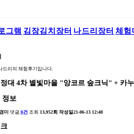
로그램
김장김치장터
나드리장터
체험
기
나드리의 체험후기입니다.
정대 4차 별빛마을 "앙코르 숲크닉" + 카누
 정보
경미
댓글
0건
조회
13,952회
작성일
21-06-13 12:48
링크