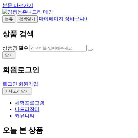
본문 바로가기
마이페이지
장바구니
0
분류
검색열기
상품 검색
상품명
필수
닫기
회원로그인
로그인
회원가입
카테고리닫기
체험프로그램
나드리장터
커뮤니티
오늘 본 상품