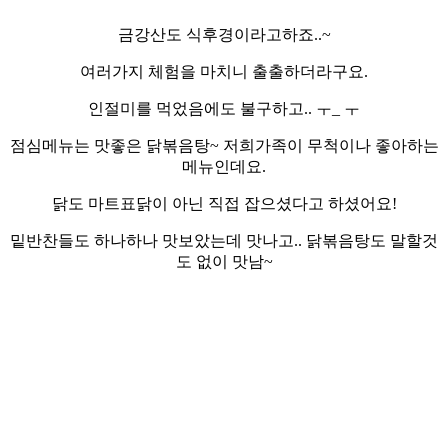
금강산도 식후경이라고하죠..~
여러가지 체험을 마치니 출출하더라구요.
인절미를 먹었음에도 불구하고.. ㅜ_ ㅜ
점심메뉴는 맛좋은 닭볶음탕~ 저희가족이 무척이나 좋아하는
메뉴인데요.
닭도 마트표닭이 아닌 직접 잡으셨다고 하셨어요!
밑반찬들도 하나하나 맛보았는데 맛나고.. 닭볶음탕도 말할것
도 없이 맛남~