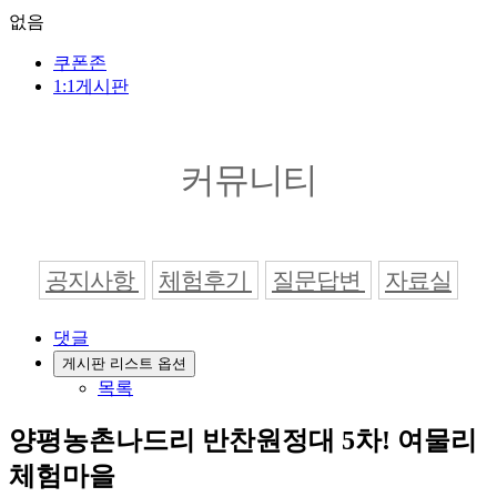
없음
쿠폰존
1:1게시판
커뮤니티
공지사항
체험후기
질문답변
자료실
댓글
게시판 리스트 옵션
목록
양평농촌나드리 반찬원정대 5차! 여물리
체험마을