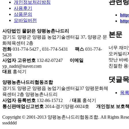
관련
개인정보처리방침
사용후기
상품문의
htt
모바일버전
htt
사단법인 물맑은 양평농촌나드리
본문
경기도 양평군 양평읍 농업기술센터길 37, 양평군 문
화체육센터 2층
너무 재미
전화
031-774-5427 , 031-774-5431
팩스
031-774-
오커빌리
5428
맛난 바베
사업자 고유번호
132-82-07247
이메일
친절한 용
yp_nadri@naver.com
대표
홍석기
댓글
양평농촌나드리협동조합
경기도 양평군 양평읍 농업기술센터길37 양평문화체
목
육센터 2층 양평농촌나드리
사업자 등록번호
132-86-15712
/
대표
홍석기
통신판매업신고번호
2014-경기양평-0024호
개인정보 보호
Copyright © 2001-2013 양평농촌나드리협동조합. All Rights Reser
sssdddd