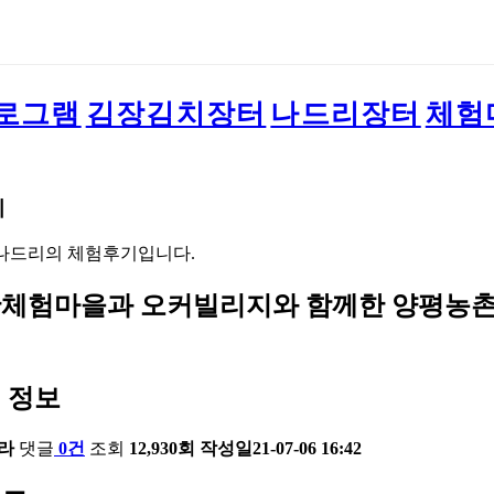
로그램
김장김치장터
나드리장터
체험
기
나드리의 체험후기입니다.
체험마을과 오커빌리지와 함께한 양평농촌
 정보
라
댓글
0건
조회
12,930회
작성일
21-07-06 16:42