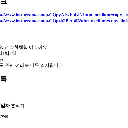
링크
ps://www.instagram.com/p/CQpyAIwFpBE/?utm_medium=copy_li
ps://www.instagram.com/p/CQpzk2PFn4f/?utm_medium=copy_link
있고 알찬체험 이였어요
지1박2일
큐
문 주민 여러분 너무 감사합니다
목록
록
책임자
홍석기
ved.