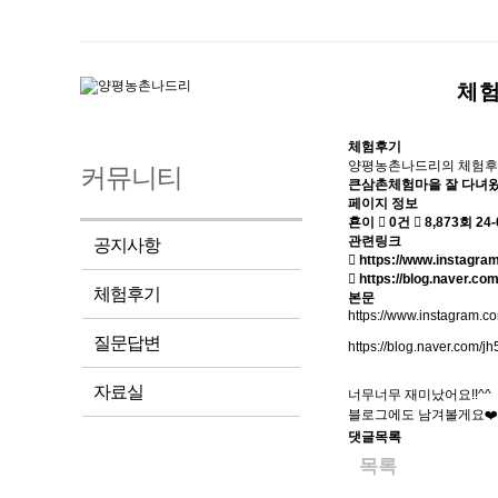
체
체험후기
양평농촌나드리의 체험후
커뮤니티
큰삼촌체험마을 잘 다녀
페이지 정보
횬이
0건
8,873회
24-
관련링크
공지사항
https://www.instag
https://blog.naver.c
체험후기
본문
https://www.instagra
질문답변
https://blog.naver.com/
자료실
너무너무 재미났어요!!^^
블로그에도 남겨볼게요❤️
댓글목록
목록