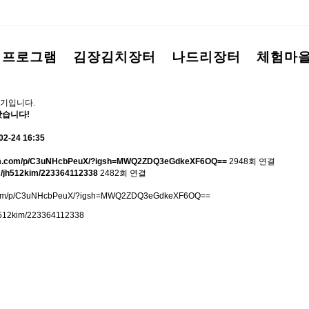
험프로그램
김장김치장터
나드리장터
체험마
기입니다.
왔습니다!
02-24 16:35
ram.com/p/C3uNHcbPeuX/?igsh=MWQ2ZDQ3eGdkeXF6OQ==
2948회 연결
om/jh512kim/223364112338
2482회 연결
m.com/p/C3uNHcbPeuX/?igsh=MWQ2ZDQ3eGdkeXF6OQ==
jh512kim/223364112338