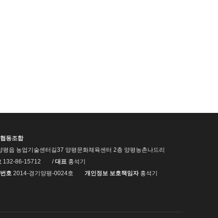
협동조합
양평읍 농업기술센터길37 양평문화체육센터 2층 양평농촌나드리
호
132-86-15712
/
대표
홍석기
번호
2014-경기양평-0024호
개인정보 보호책임자
홍석기