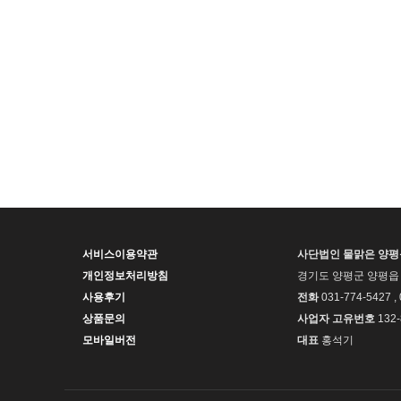
서비스이용약관
사단법인 물맑은 양
개인정보처리방침
경기도 양평군 양평읍 
사용후기
전화
031-774-5427 ,
상품문의
사업자 고유번호
132-
모바일버전
대표
홍석기