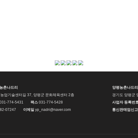
평농촌나드리
양평농촌나드리
농업기술센터길 37, 양평군 문화체육센터 2층
경기도 양평군 
 031-774-5431
팩스
031-774-5428
사업자 등록번
82-07247
이메일
yp_nadri@naver.com
통신판매업신고