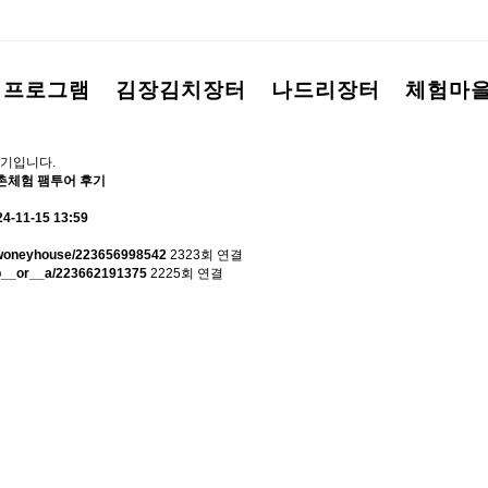
험프로그램
김장김치장터
나드리장터
체험마
기입니다.
촌체험 팸투어 후기
24-11-15 13:59
m/woneyhouse/223656998542
2323회 연결
/b__or__a/223662191375
2225회 연결