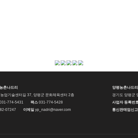
평농촌나드리
양평농촌나드리
농업기술센터길 37, 양평군 문화체육센터 2층
경기도 양평군 
 031-774-5431
팩스
031-774-5428
사업자 등록번
82-07247
이메일
yp_nadri@naver.com
통신판매업신고