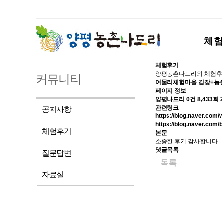
체
체험후기
양평농촌나드리의 체험후
커뮤니티
여물리체험마을 김장+농
페이지 정보
양평나드리
0건
8,433회
관련링크
공지사항
https://blog.naver.co
https://blog.naver.com
체험후기
본문
소중한 후기 감사합니다
댓글목록
질문답변
목록
자료실