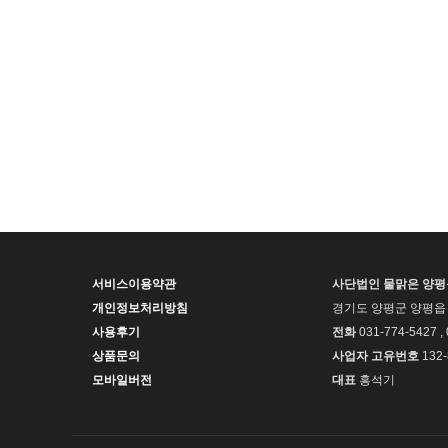
서비스이용약관
사단법인 물맑은 양
개인정보처리방침
경기도 양평군 양평읍 
사용후기
전화
031-774-5427 ,
상품문의
사업자 고유번호
132-
모바일버전
대표
홍석기