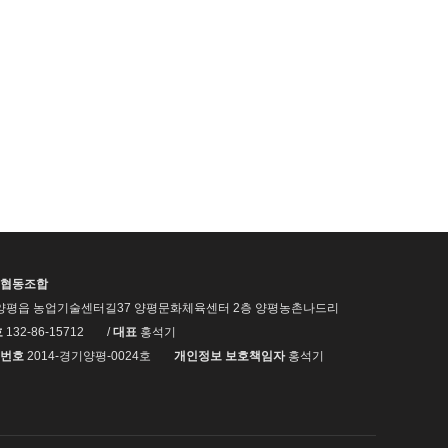
협동조합
양평읍 농업기술센터길37 양평문화체육센터 2층 양평농촌나드리
호
132-86-15712
/
대표
홍석기
번호
2014-경기양평-0024호
개인정보 보호책임자
홍석기