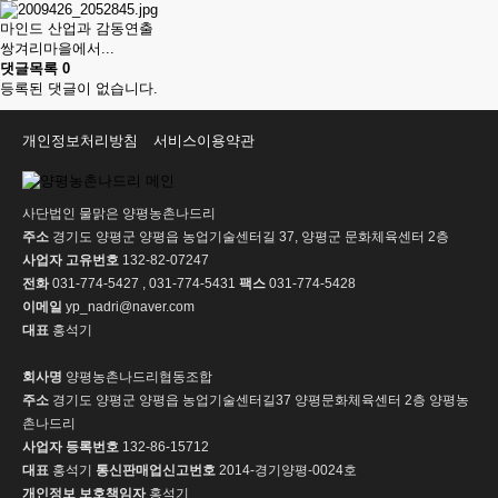
마인드 산업과 감동연출
쌍겨리마을에서...
댓글목록
0
등록된 댓글이 없습니다.
개인정보처리방침
서비스이용약관
사단법인 물맑은 양평농촌나드리
주소
경기도 양평군 양평읍 농업기술센터길 37, 양평군 문화체육센터 2층
사업자 고유번호
132-82-07247
전화
031-774-5427 , 031-774-5431
팩스
031-774-5428
이메일
yp_nadri@naver.com
대표
홍석기
회사명
양평농촌나드리협동조합
주소
경기도 양평군 양평읍 농업기술센터길37 양평문화체육센터 2층 양평농
촌나드리
사업자 등록번호
132-86-15712
대표
홍석기
통신판매업신고번호
2014-경기양평-0024호
개인정보 보호책임자
홍석기