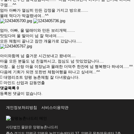
구염....^^
엄마 아빠가 열심히 만든 강정을 가지고 방으로......
몰래 먹다가 딱걸렸네여...^^
엄마, 아빠, 울 딸래미와 만든 보리개떡.......
맛있다며 울 딸아이 넘 잘 먹네여......
모든 체험이 끝나고 잠깐 개울가로 갔답니다.....
아이와함께 넘 즐거운 시간보내고 왔네여....
마을 모든 분들도 넘 친절하시고, 점심도 넘 맛있었답니다....
아참.. 울 신랑 마을 이장님과 몰래한 더덕주 한잔에 넘 행복했다 하네여.....^^
다음에 기회가 되면 또한번 체험여행을 떠나고 싶네여...^^
대명리조트 양평 농촌체험 잘 다녀왔습니다.
마인드 산업과 감동연출
댓글목록
0
등록된 댓글이 없습니다.
개인정보처리방침
서비스이용약관
사단법인 물맑은 양평농촌나드리
주소
경기도 양평군 양평읍 농업기술센터길 37, 양평군 문화체육센터 2층