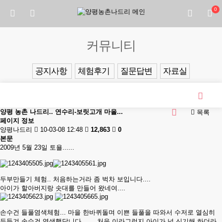
0
커뮤니티
공지사항
체험후기
질문답변
자료실
양평 농촌 나드리.. 연수리-보릿고개 마을...
목록
페이지 정보
양평나드리
10-03-08 12:48
12,863
0
본문
2009년 5월 23일 토욜......
두부만들기 체험.. 처음하는거라 좀 벅차 보입니다....
아이가 할아버지랑 솟대를 만들어 왔네여....
손수건 들풀염색체험... 마을 한바퀴돌며 이쁜 들풀을 따와서 수저로 열심히
두들겨 손수건 염색했답니다...... 처음 이라그런지 아이가 넘 신기해 하더라