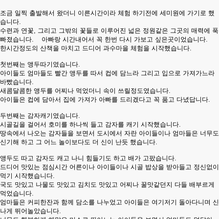
조금 일찍 출발해서 왔더니 이른시간이라 체험 하기전에 세미원에 가기로 했
습니다.
수련과 연꽃, 그리고 그밖의 꽃들로 이루어진 넓은 정원같은 그곳의 매력에 푹
빠졌습니다. 아빠랑 시간내어서 꼭 한번 다시 가보고 싶은곳이었습니다.
한시간정도의 산책을 마치고 드디어 과수마을 체험을 시작했습니다.
첫번째는 앵두따기였습니다.
아이들도 엄마들도 빨간 앵두를 따서 컵에 담느라 그리고 입으로 가져가느라
바빴습니다.
새콤달콤한 앵두를 어찌나 먹었더니 속이 쓰릴정도였습니다.
아이들은 컵에 담아서 집에 가져가 아빠를 드리겠다고 꼭 품고 다녔답니다.
두번째는 감자캐기였습니다.
시골길을 걸어서 호미를 하나씩 들고 감자를 캐기 시작했습니다.
땅속에서 나오는 감자들을 보면서 도시에서 자란 아이들이나 엄마들은 너무도
신기해 하고 그 어느 놀이보다도 더 신이 난듯 했습니다.
앵두도 따고 감자도 캐고 나니 힘들기도 하고 배가 고팠습니다.
드디어 맛있는 점심시간 어른이나 아이들이나 시골 밥상을 받아들고 정신없이
먹기 시작했습니다.
국도 맛있고 나물도 맛있고 김치도 맛있고 어찌나 꿀맛같던지 다들 배부르게
먹었습니다.
엄마들은 커피한잔과 함께 담소를 나누었고 아이들은 여기저기 돌아다니며 신
나게 뛰어놀았습니다.