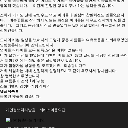
너무도 행복하게 해맑은 미소로 뛰어노는 아이들을 보면서 엄마들도 덩달아
행복해 했습니다. 이런게 진정한 행복이구나 하는 생각을 했습니다.
소화가 되기도 전에 팥빙수도 먹고 아이들과 열심히 찹쌀화전도 만들었습니
다. 예쁜꽃들로 장식해서 만드는 화전을 아이들은 너무도 진지하게 만들었
습니다. 그리고 농장에서 직접 만들었다는 딸기잼을 발라서 먹는 화전은 환
상이었습니다.
도시의 바쁜 일상을 벗어나서 그렇게 좋은 사람들과 여유로움을 느끼해주었던
양평농촌나드리에 감사드립니다.
엄마들과 아이들 모두 만족스러운 여행이었습니다.
비가 올까 걱정도 했었는데 다행이 비도 오지 않고 날씨도 적당히 선선해 주어
서 체험하기에는 정말 좋은 날씨였던것 같습니다.
제가 담당자님 성함을 잘 모르겠네요. 죄송합니다^^
저희 체험하는 내내 친절하게 설명해주시고 같이 해주셔서 감사합니다.
참 행복한 하루였습니다
올 여름휴가 검색 1위 ‘귀농’
스토리텔링 감성마케팅의 매직
댓글목록
0
등록된 댓글이 없습니다.
개인정보처리방침
서비스이용약관