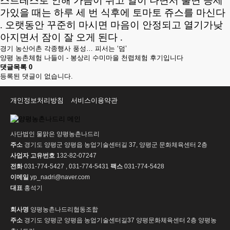
스트레스로 인해 가슴이 뛰고 열이 나면서 불면 증세
가있을 때는 하루 세 번 식후에 토마토 쥬스를 마신다
. 오랫동안 꾸준히 마시면 마음이 안정되고 열기가낮
아지면서 잠이 잘 오게 된다 .
경기 농산어촌 각종행사 풍성… 피서는 ‘덤’
양평 농촌체험 나들이 - 봉상리 수미마을 천렵체험 후기입니다
댓글목록
0
등록된 댓글이 없습니다.
개인정보처리방침
서비스이용약관
사단법인 물맑은 양평농촌나드리
주소
경기도 양평군 양평읍 농업기술센터길 37, 양평군 문화체육센터 2층
사업자 고유번호
132-82-07247
전화
031-774-5427 , 031-774-5431
팩스
031-774-5428
이메일
yp_nadri@naver.com
대표
홍석기
회사명
양평농촌나드리협동조합
주소
경기도 양평군 양평읍 농업기술센터길37 양평문화체육센터 2층 양평농