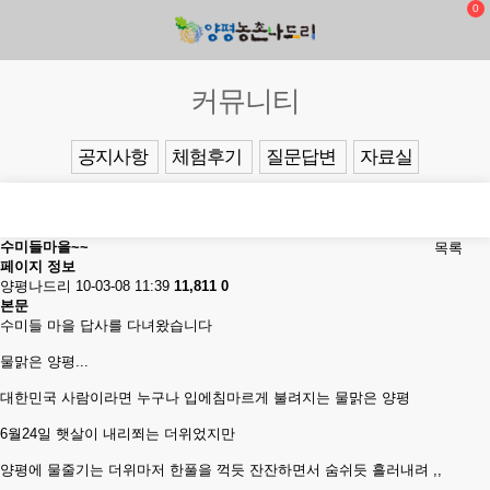
0
커뮤니티
공지사항
체험후기
질문답변
자료실
수미들마을~~
목록
페이지 정보
양평나드리
10-03-08 11:39
11,811
0
본문
수미들 마을 답사를 다녀왔습니다
물맑은 양평...
대한민국 사람이라면 누구나 입에침마르게 불려지는 물맑은 양평
6월24일 햇살이 내리쬐는 더위었지만
양평에 물줄기는 더위마저 한풀을 꺽듯 잔잔하면서 숨쉬듯 흘러내려 ,,