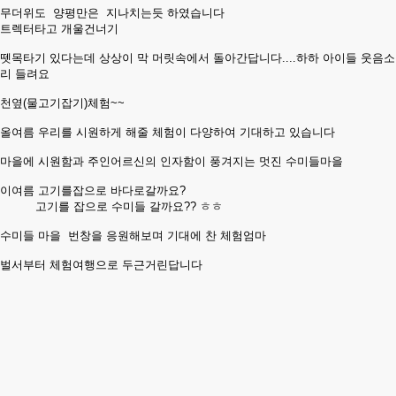
무더위도 양평만은 지나치는듯 하였습니다
트렉터타고 개울건너기
뗏목타기 있다는데 상상이 막 머릿속에서 돌아간답니다....하하 아이들 웃음소
리 들려요
천옆(물고기잡기)체험~~
올여름 우리를 시원하게 해줄 체험이 다양하여 기대하고 있습니다
마을에 시원함과 주인어르신의 인자함이 풍겨지는 멋진 수미들마을
이여름 고기를잡으로 바다로갈까요?
고기를 잡으로 수미들 갈까요?? ㅎㅎ
수미들 마을 번창을 응원해보며 기대에 찬 체험엄마
벌서부터 체험여행으로 두근거린답니다