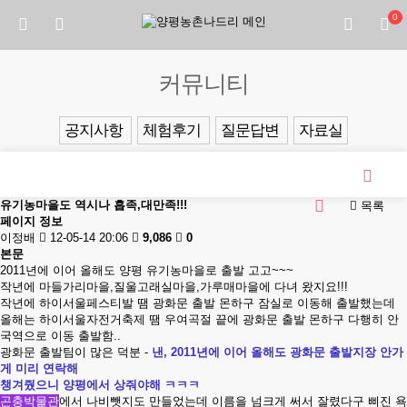
0
커뮤니티
공지사항
체험후기
질문답변
자료실
유기농마을도 역시나 흡족,대만족!!!
목록
페이지 정보
이정배
12-05-14 20:06
9,086
0
본문
2011년에 이어 올해도 양평 유기농마을로 출발 고고~~~
작년에 마들가리마을,질울고래실마을,가루매마을에 다녀 왔지요!!!
작년에 하이서울페스티발 땜 광화문 출발 몬하구 잠실로 이동해 출발했는데
올해는 하이서울자전거축제 땜 우여곡절 끝에 광화문 출발 몬하구 다행히 안
국역으로 이동 출발함..
광화문 출발팀이 많은 덕분 -
낸, 2011
년에 이어 올해도 광화문 출발지장 안가
게 미리 연락해
챙겨줬으니
양평에서 상줘야해
ㅋㅋㅋ
곤충박물관
에서 나비뺏지도 만들었는데 이름을 넘크게 써서 잘렸다구 삐진 욕