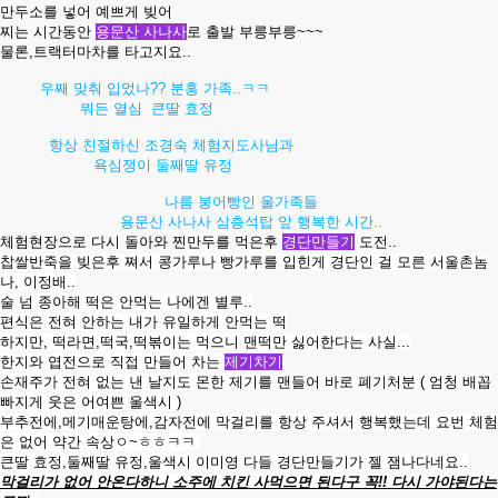
만두소를 넣어 예쁘게 빚어
찌는 시간동안
용문산 사
나사
로 출발 부릉부릉~~~
물론,트랙터마차를 타고지요..
우째 맞춰 입었나?? 분홍 가족..ㅋㅋ
뭐든 열심 큰딸 효정
항상
친절하신 조경숙 체험지도사님과
욕심쟁이 둘째딸 유정
나름 붕어빵인 울가족들
용문산 사나사 삼층석탑 앞 행복한 시간..
체험현장으로 다시 돌아와 찐만두를 먹은후
경단만들기
도전..
찹쌀반죽을 빚은후 쪄서 콩가루나 빵가루를 입힌게 경단인 걸 모른 서울촌놈
나, 이정배..
술 넘 종아해 떡은 안먹는 나에겐 별루..
편식은 전혀 안하는 내가 유일하게 안먹는 떡
하지만, 떡라면,떡국,떡볶이는 먹으니 맨떡만 싫어한다는 사실...
한지와 엽전으로 직접 만들어 차는
제기차기
손재주가 전혀 없는 낸 날지도 몬한 제기를 맨들어 바로 폐기처분 ( 엄청 배꼽
빠지게 웃은 어여쁜 울색시 )
부추전에,메기매운탕에,감자전에 막걸리를 항상 주셔서 행복했는데 요번 체험
은 없어 약간 속상ㅇ~ㅎㅎㅋㅋ
큰딸 효정,둘째딸 유정,울색시 이미영 다들 경단만들기가 젤 잼나다네요..
막걸리가 없어 안온다하니 소주에 치킨 사먹으면 된
다구 꼭!! 다시 가야된다는