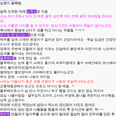
심쟁이 둘째딸
일찍 도착한 덕에
소축사
로 이동
소는 위가 4개나 있어 긴 혀로 꿀꺽 삼킨후 여러 번에 걸쳐 되새짐질 한다네
요..
소는 이빨로 나이를 알 수 있구요 임신기간도 사람보다 15일이 길다는군요..
축사에서 똥냄새 난다구 코를 막고 다니는 두딸들 ㅋㅋㅋ
유기농 장 담그는 곳
으로 이동
메주를 담궈 으깨면 된장이구 걸러낸 장이 간장이라네요 - 옛날 임금은 간장만
드시구 된장은 안드셨대요.
장독대 주변에 민들레가 많은 이유는 진달래의 붉은색과 마찬가지로 노란색이
잡귀를 몰아내는 의미라네요..
블루베리
를 으깨 한입 읔 - 시다!!!
블루베리는 눈에 좋구,뇌에도 좋으며,피부미용에도 좋아 브레인베리,유스베리
로도 불리운데요(젊어보여서)
열매잎이 별모양이라 스타베리로도 불리다는군요..
퀴즈 문제 - 나비와 나방의 차이점
나비는 더듬이가 둥근 곤봉 모양이구 나방은 빗살무늬라는군요..
곤충체험관에서 보고도 모르고 여기서 첨 배움..ㅋ
블루베리쥬스가 넘 만나 두잔이나 먹구 쨈을 만드는 동안 점심 먹으러.
점심 나물비빔밥 - 열무김치,도라지,고사리,무생채,콩나물,계란지단,버섯볶음,
상추,김고명까지
작년에 사진도 찍었는데 넘만나 먹느라 정신없어 사진도 없네요.
비벼지지도 않는 밥과 나물들을 힘들게 비빈 후 순식간에 꿀꺽, 꺽~~~
찐만두
만들려구 밀가루를 손으로 빚어 밀대로 열심히 밀어 만두피를 만든 후