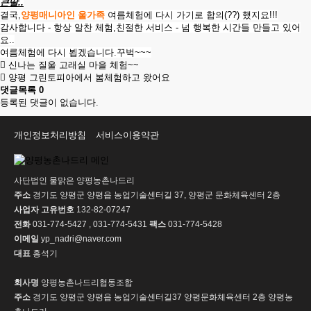
큰딸..
결국,
양평매니아인 울가족
여름체험에 다시 가기로 합의(??) 했지요!!!
감사합니다 - 항상 알찬 체험,친절한 서비스 - 넘 행복한 시간들 만들고 있어
요..
여름체험에 다시 뵙겠습니다.꾸벅~~~
신나는 질울 고래실 마을 체험~~
양평 그린토피아에서 봄체험하고 왔어요
댓글목록
0
등록된 댓글이 없습니다.
개인정보처리방침
서비스이용약관
사단법인 물맑은 양평농촌나드리
주소
경기도 양평군 양평읍 농업기술센터길 37, 양평군 문화체육센터 2층
사업자 고유번호
132-82-07247
전화
031-774-5427 , 031-774-5431
팩스
031-774-5428
이메일
yp_nadri@naver.com
대표
홍석기
회사명
양평농촌나드리협동조합
주소
경기도 양평군 양평읍 농업기술센터길37 양평문화체육센터 2층 양평농