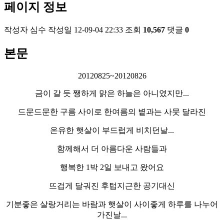
페이지 정보
작성자
심수
작성일
12-09-04 22:33
조회
10,567
댓글
0
본문
20120825~20120826
금이 갈 듯 쨍하게 맑은 하늘은 아니였지만...
드문드문한 구름 사이로 한여름의 볕과는 사뭇 달라진
온유한 햇살이 부드럽게 비치던날...
함께해서 더 아름다운 사람들과
행복한 1박 2일 보내고 왔어요
뜨겁게 달궈진 후텁지근한 공기대신
기분좋은 살랑거리는 바람과 햇살이 사이좋게 하루를 나누어
가진날...