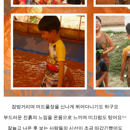
잠방거리며 머드풀장을 신나게 뛰어다니기도 하구요
부드러운 진흙의 느낌을 온몸으로 느끼며 미끄럼도 탔어요^^
잘놀고 나온 후 보는 사람들의 시선이 조금 따갑긴했어도