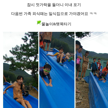
잠시 젓가락을 들더니 이내 포기
다음번 가족 외식때는 일식집으로 가야겠어요 ㅋㅋ
물놀이&뗏목타기