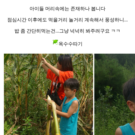
아이들 머리속에는 존재하나 봅니다
점심시간 이후에도 먹을거리 놀거리 계속해서 풍성하니...
밥 좀 간단히먹는건...그냥 넉넉히 봐주려구요 ㅋㅋ
옥수수따기