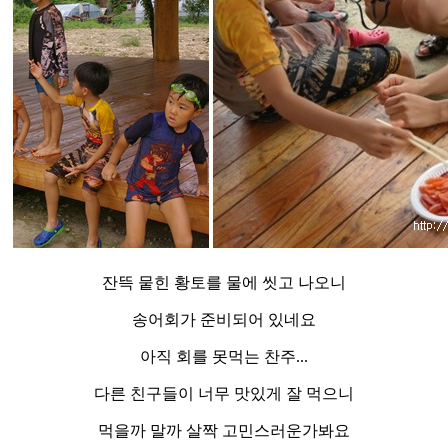
잔뜩 뭍힌 황토를 물에 씻고 나오니
송어회가 준비되어 있네요
아직 회를 못먹는 찬주...
다른 친구들이 너무 맛있게 잘 먹으니
먹을까 말까 살짝 고민스러운가봐요