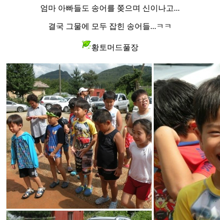
엄마 아빠들도 송어를 쫒으며 신이나고...
결국 그물에 모두 잡힌 송어들...ㅋㅋ
황토머드풀장