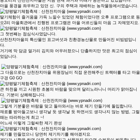
동오리의 산천잔치마을은 지금 현재 과거와 미래가 공존하고 있었습니다.
마을 풍경을 좌우하고 있던 신. 구의 주택과 재배하는 농작물등에서였습니다.
딸기체험이 즐거움을 가득 느낄수 있었던 체험이었다면 오후 프로그램으로 동
오2리 마을회관에서 진행된 프로그램은 마을 어르신들의 마음 그 자체였지요.
그 첫번째는 점심식사였답니다.
산천잔치마을의 특산물인 표고버섯과 친환경농산물로 만들어진 비빔밥입니
다.
거기에 막 담금 얼가리 김치와 어우러졌으니 단촐하지만 맛은 최고의 점심이
었답니다.
그 다음으로는 산천잔치마을 위원장님이 직접 운전해주신 트랙터를 타고 마을
구경 G0 GO
큰 하천을 끼고 시원한 초봄의 바람을 맞으며 달리노라니니 머리가 맑아집니
다. 기분이 상쾌해집니다.
그렇게 기분좋은 바람을 맞고 돌아와서는 바로 제기 만들기에 돌입합니다.
재료를 받아들고보니 생각날 듯 생각날 듯 하면서도 생각나지 않는 방법, 그럴
때는 따라하는게 최고 ~!
어느새 이렇게 그럴싸한 제기 완성
제기를 만들었으니 당연히 제기차기를 해야겠지요.
게다가 시합을 하면 더욱 즐거워지고 선물까지 있으면 승부욕이 발동합니다.