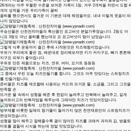
26개라는 아주 우월한 수준을 보여준 가족이 1등, 겨우 2개씩을 차면서 도합 4
개의 성적을 거둔 우리가족이 꼴찌
꼴찌를 했으면서도 즐거운 이 기분은 대체 뭐였을까요. 내내 이렇게 웃음이 떠
나지 않았답니다.
우승선물은 산천잔치마을의 특산품인 표고버섯 분말가루였습니다. 2등도 아
니요 3등도 아닌 꼴찌를 했는데요 요 표고버섯이 탐이 났었습니다.
그렇게 식후 운동까지 즐긴 후에 시작된것은 치즈체험이었습니다.
우유가 우리에게 좋은 점, 배운대로 정리해보자면 키가 커지구요, 뼈가 튼튼해
지구요 피부가 좋아집니다.
우유로 만든 제품으로는 치즈, 연유, 버터, 요거트 등등등
그 중에서 우린 오늘 치즈만들기를 합니다. 그것도 아주 맛있다는 스트링치즈
를 만들거랍니다.
준비물은 치즈를 제조할때 사용되는 커드와 뜨거운 물, 소금물, 그리고 그것을
반죽할 손
뜨거운 물 속에서 성형을 해준 후 한없이 늘려주고 반복해서 늘려주고, 길게
늘어트리고의 반복작업을 해주는데 그래야만 치즈가 맛있어진답니다.
방부제를 비롯한 일체의 첨가물이 들어가지 않은 천연재료만의 스트링치즈가
완성되었습니다.
성형을 많이 해주고 잘해줄수록 결이 많아진 치즈를 크래커 과자와 김, 방울토
마토를 곁들여 시식을 하는데 정말 맛있었답니다.