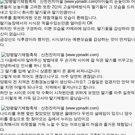
아이들의 눈높이와 어
른들의 눈높이를 고려한 듯한 2단의 고설재배방식의 딸기들이 그 모습을 드러
내고 있으니 화사한 딸기꽃과 딸기만큼이나
하루를 함께하게된 모든 체험객들의 모습이 환해집니다.
딸기농장에서의 시식은 먹을수있는만큼 얼마든지 OK
하지만 우선은 구경하랴, 이쁜 모습을 카메라에 담으랴, 딸기꽃을 감상하랴 정
신이 없습니다.
금강산도 식후경이라 했지만, 시식보다는 예쁜모습을 감상하는 것이 먼저입니
다.
그 다음에서야 알려주신 방법대로 두 손가락 사이에 잘 익은 딸기를 끼우고는
안녕하세요 인사를 하니 또옥,
그 딸기를 입에 넣으니 상큼한 봄이 온 몸에 퍼져나갑니다.
그렇게 바로 먹어도 괜찮으냐구요. 아주 당연히 괜찮답니다.
양평의 전 지역은 친환경농산물이 생산되니까요?. 그럴일은 없겠지만 만약 약
을 치면 어떻게 되냐구요. 지역에서 쫓겨난다고 합니다.
하얀 눈 사이로 이제 막 수확이 시작된만큼 귀하게 보였던 딸기를 아주 실컷먹
고 이렇게 팩 가득 담고서야 딸기체험이 끝났습니다.
나드리를 위핸 몇번 찾았었던 양평은 올때마다 두번의 설레임이 있으니 양수
리를 중심으로 한 찾아오는 길에서 누리는 낭만이요
도착해서의 따뜻함을 가득 느낄 수 있는 어르신들의 마음과 즐거운 체험입니
다.