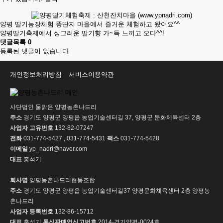
양평 딸기농장체험 뚱딴지 마을에서 즐거운 체험하고 왔어요^^
양평딸기축제에서 싱그러운 딸기향 가~득 느끼고 오다^^!
댓글목록
0
등록된 댓글이 없습니다.
개인정보처리방침
서비스이용약관
사단법인 물맑은 양평농촌나드리
주소
경기도 양평군 양평읍 농업기술센터길 37, 양평군 문화체육센터 2층
사업자 고유번호
132-82-07247
전화
031-774-5427 , 031-774-5431
팩스
031-774-5428
이메일
yp_nadri@naver.com
대표
홍석기
회사명
양평농촌나드리협동조합
주소
경기도 양평군 양평읍 농업기술센터길37 양평문화체육센터 2층 양평농
촌나드리
사업자 등록번호
132-86-15712
대표
홍석기
통신판매업신고번호
2014-경기양평-0024호