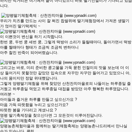
하지만 먹거리는 여기에서 끝이 아니었으니 바로 딸기인절미가 기다리고 있습
니다.
우리가 치즈를 만드는 사이 잘 쩌진 찹쌀위에 딸기체험장에서 가져온 생딸기
가 얹어진 딸기떡케익 ~
이 이쁜것이 변신을 하기 시작합니다.
한번 쿵, 두번 쿵 세번 쿵, 그렇게 떡방아 소리가 들릴때마다, 돌아가면서 떡방
아를 찔때마다 형태가 조금씩 조금씩 변하더니
아주 찰진 반죽이 되어버렸습니다.
그리고는 바로, 미리 준비한 콩고물을 가둑 묻힌 인절미의 맛을 보는데 더 이
상 들어가지 못할것만 같았던 입속으로 자꾸만 자꾸만 들어가고 있었으니 아,
나의 몸이지만 정말 위대했답니다.
그렇게 양평딸기체험을 위해 찾았던 산천잔치마을로의 나들이는 하루종일 즐
거웠고 하루종일 먹었고 하루종일 대접을 받았던 아주 행복한 하루였답니다.
여러분 ~
아이들과 즐거운 하루를 만들고 싶으신가요 ?
마음 가득 따뜻함을 누리고 싶으신가요?
따뜻한 봄을 기다리고 계셨나요 ?
영평 딸기축제장을 찾으신다면 그 모든것이 이루어진답니다.
양평농촌체험마을과 함께하는 딸기체험축제는 양평농촌나드리에서 만나실
수가 있습니다
. 클릭