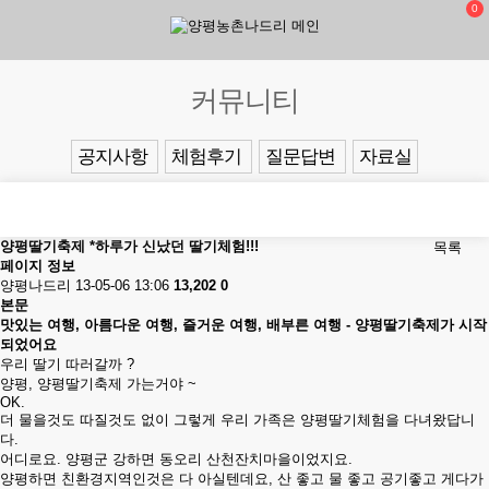
0
커뮤니티
공지사항
체험후기
질문답변
자료실
양평딸기축제 *하루가 신났던 딸기체험!!!
목록
페이지 정보
양평나드리
13-05-06 13:06
13,202
0
본문
맛있는 여행, 아름다운 여행, 즐거운 여행, 배부른 여행 - 양평딸기축제가 시작
되었어요
우리 딸기 따러갈까 ?
양평, 양평딸기축제 가는거야 ~
OK.
더 물을것도 따질것도 없이 그렇게 우리 가족은 양평딸기체험을 다녀왔답니
다.
어디로요. 양평군 강하면 동오리 산천잔치마을이었지요.
양평하면 친환경지역인것은 다 아실텐데요, 산 좋고 물 좋고 공기좋고 게다가