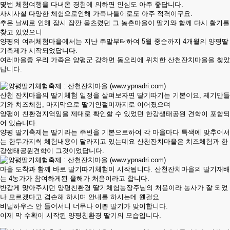
몇번 체험여행을 다녀온 경험에 의하면 인심도 아주 좋답니다.
사시사철 다양한 체험으로인해 가족나들이로도 아주 적격이구요.
추운 날씨로 인해 잠시 잠깐 움츠렸던 그 농촌마을이 딸기와 함께 다시 활기를
찾고 있었으니
양평의 여러체험마을에서는 지난 주말부터하여 5월 중순까지 4개월의 양평딸
기축제가 시작되었답니다.
여러마을중 우리 가족은 양평군 강하면 동오리에 위치한 산천잔치마을을 찾았
답니다.
산천 잔치마을의 딸기체험 일정을 살펴보자면 딸기따기는 기본이요, 제기만들
기와 치즈체험, 마지막으로 딸기인절미까지로 이어졌으며
양평이 친환경지역임을 제대로 확인할 수 있었던 한강생태공원 견학이 포함되
어 있습니다.
양평 딸기축제는 딸기라는 주빈을 기본으로하여 각 마을마다 특색에 맞추어서
는 한두가지씩 체험내용이 달라지고 있는데요 산천잔치마을은 치즈체험과 한
강생태공원견학이 그것이었답니다.
마을 도착과 함께 바로 딸기따기체험이 시작됩니다. 산천잔치마을의 딸기재배
는 4농가가 참여하게된 올해가 처음이라고 합니다.
반갑게 맞아주시던 양평친환경 딸기체험농장주님의 처음이라 농사가 잘 되었
나 모르겠다고 겸손해 하시며 안내를 하시는데 웬걸요
비닐하우스 안 들어서니 너무나 이쁜 딸기가 맞이합니다.
이제 막 수확이 시작된 양평친환경 딸기의 모습입니다.