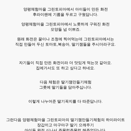
양평체험마을 그린토피아에서 아이들이 만든 화전
후라이팬에 기름을 두르고 구웠답니다.
양평체험마을 그린토피아에서 노릇하게 구워진 화전
모양들 넘 이쁘죠.
원래 화전은 꿀이나 조청에 찍어먹는데 그린토피아에서는
직접 만들어 두신 토마토,복숭아, 딸기잼들을 주시더라구요.
자기들이 직접 만든 화전이라 더 맛있게 먹는것 같아요.
집에가서도 또 하고 싶다고 하네요.
다음 체험은 딸기잼만들기체험
그릇에 딸기들을 담아주십니다.
이렇게 나누어준 딸기꼭지를 다 따준답니다.
그런다음 양평체험마을 그린토피아의 딸기잼만들기체험의 하이라이트
장갑끼고 마구마구 딸기 으깨주기
아이들 완전 신나서 주물럭주물럭 해주었답니다.