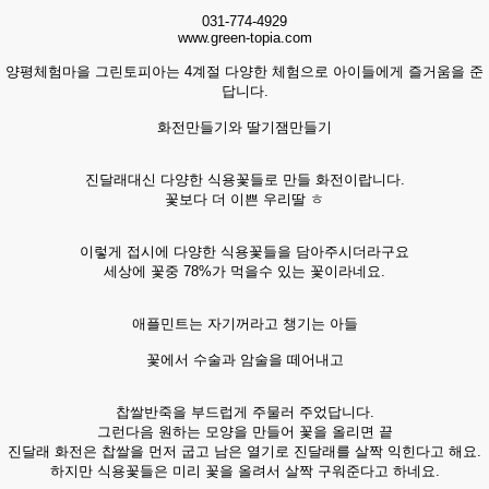
031-774-4929
www.green-topia.com
양평체험마을 그린토피아는 4계절 다양한 체험으로 아이들에게 즐거움을 준
답니다.
화전만들기와 딸기잼만들기
진달래대신 다양한 식용꽃들로 만들 화전이랍니다.
꽃보다 더 이쁜 우리딸 ㅎ
이렇게 접시에 다양한 식용꽃들을 담아주시더라구요
세상에 꽃중 78%가 먹을수 있는 꽃이라네요.
애플민트는 자기꺼라고 챙기는 아들
꽃에서 수술과 암술을 떼어내고
찹쌀반죽을 부드럽게 주물러 주었답니다.
그런다음 원하는 모양을 만들어 꽃을 올리면 끝
진달래 화전은 찹쌀을 먼저 굽고 남은 열기로 진달래를 살짝 익힌다고 해요.
하지만 식용꽃들은 미리 꽃을 올려서 살짝 구워준다고 하네요.