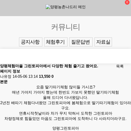
0
커뮤니티
공지사항
체험후기
질문답변
자료실
양평체험마을 그린토피아에서 다양한 체험 즐기고 왔어요.
목록
페이지 정보
나유정
14-05-06 13:14
13,550
0
본문
요즘 딸기따기체험 많이들 가시죠?
매년 가야지 가야지 했는데 한번도 가보지 못했던 딸기따기체험
올해 드디어 다녀왔답니다.
2년전 배따기 체험다녀왔던 그린토피아에 봄체험으로 딸기따기체험이 있더라
구요.
연휴시작첫날이라 차가 무지 막혀서 도착한 그린토피아
차량정체로 힘들었던 마음도 그린토피아에 도착하니 다 사라지더라구요.
양평그린토피아