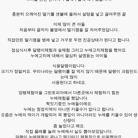
충분히 으깨어진 딸기를 센불에 올려서 설탕을 넣고 끓여주면 끝
이제 많이 큰 아들
처음부터 끝까지 불옆에서 딸기잼을 잘 저어주었답니다.
직접만든 딸기잼을 병에 넣고 거꾸로 두면 진공상태가 된다고 합니다.
점심식사후 달팽이체험과 숲체험 그리고 누에고치체험을 했어요.
누에고치에 대해서 열심히 설명듣는 아이들
식용달팽이랍니다.
크기가 정말커요. 우리나라는 달팽이를 잘 먹지 않기 때문에 달팽이 크림만드
는데 많이
사용된다고 하네요.
양평체험마을 그린토피아에서 다른곳에서 체험하기 힘든
누에체험을 했답니다.
짝짓기중인 누에들이예요.
누에는 청정지역이 아니면 키울수가 없다고 합니다.
요즘은 누에의 먹이가 개발되어 꼭 뽕잎이 아니더라도 누에를 키울수 있어 생
산량이
좀 늘었다고 해요.
직접 물레를 놀려 누에에서 실도 뽑아보았답니다.
달팽이 누에체험이 끝나고 딸기따기 체험장으로 이동했어요.