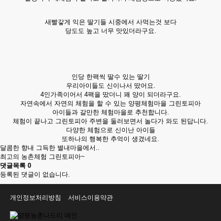
새빨갛게 익은 딸기들 시중에서 사먹는것 보다
당도도 높고 너무 맛있더라구요.
인당 한팩씩 딸수 있는 딸기
우리아이들도 신이나서 땄어요.
4인가족이어서 4팩을 땄더니 꽤 양이 되더라구요.
자연속에서 자연의 체험을 할 수 있는 양평체험마을 그린토피아
아이들과 갈만한 체험마을로 추천합니다.
체험이 끝나고 그린토피아 주변을 둘러보면서 놀다가 와도 된답니다.
다양한 체험으로 신이난 아이들
또하나의 행복한 추억이 생겼네요.
달콤한 향내 그득한 별내마을에서..
최고의 농촌체험 그린토피아~
댓글목록
0
등록된 댓글이 없습니다.
개인정보처리방침
서비스이용약관