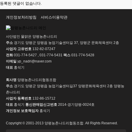
등록된 댓글이 없습니다.
개인정보처리방침
서비스이용약관
사단법인 물맑은 양평농촌나드리
주소
경기도 양평군 양평읍 농업기술센터길 37, 양평군 문화체육센터 2층
사업자 고유번호
132-82-07247
전화
031-774-5427 , 031-774-5431
팩스
031-774-5428
이메일
yp_nadri@naver.com
대표
홍석기
회사명
양평농촌나드리협동조합
주소
경기도 양평군 양평읍 농업기술센터길37 양평문화체육센터 2층 양평농
촌나드리
사업자 등록번호
132-86-15712
대표
홍석기
통신판매업신고번호
2014-경기양평-0024호
개인정보 보호책임자
홍석기
Copyright © 2001-2013 양평농촌나드리협동조합. All Rights Reserved.