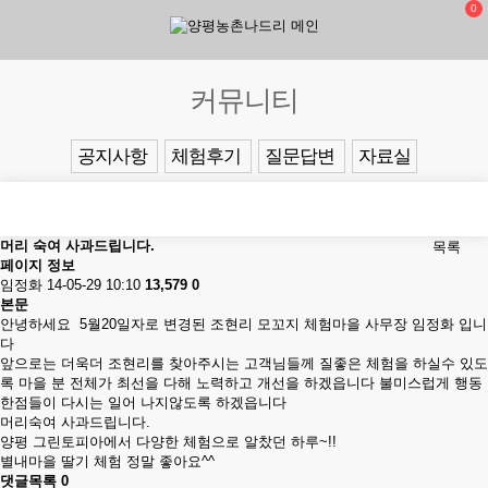
0
커뮤니티
공지사항
체험후기
질문답변
자료실
머리 숙여 사과드립니다.
목록
페이지 정보
임정화
14-05-29 10:10
13,579
0
본문
안녕하세요 5월20일자로 변경된 조현리 모꼬지 체험마을 사무장 임정화 입니
다
앞으로는 더욱더 조현리를 찾아주시는 고객님들께 질좋은 체험을 하실수 있도
록 마을 분 전체가 최선을 다해 노력하고 개선을 하겠읍니다 불미스럽게 행동
한점들이 다시는 일어 나지않도록 하겠읍니다
머리숙여 사과드립니다.
양평 그린토피아에서 다양한 체험으로 알찼던 하루~!!
별내마을 딸기 체험 정말 좋아요^^
댓글목록
0