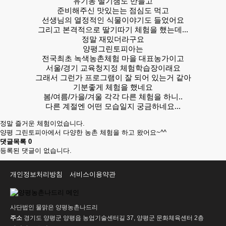
유기농 딸기잼도 만들고
준비해주신 맛있는는 점심도 먹고
선생님의 열정적인 식물이야기도 들었어요
그리고 본격적으로 딸기따기 체험을 했는데...
정말 재밌더라구요
양평그린토피아는
전국최초 녹색농촌체험 마을 대표농가이고
서울/경기 교육청지정 체험학습장이래요
그래서 그런가 프로그램이 잘 되어 있는거 같아
기분좋게 체험을 했네요
봄/여름/가을/겨울 각각 다른 체험을 하니..
다른 계절엔 어떤 모습일지 궁금하네요...
정말 즐거운 체험이었습니다.
양평 그린토피아에서 다양한 농촌 체험을 하고 왔어요~^^
댓글목록
0
등록된 댓글이 없습니다.
개인정보처리방침
서비스이용약관
사단법인 물맑은 양평농촌나드리
주소
경기도 양평군 양평읍 농업기술센터길 37, 양평군 문화체육센터 2층