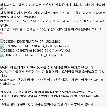
질울고래실마을은 양평에 있는 농촌체험마을 중에서 서울과의 거리가 제일 짧
아요.
서울 동쪽 끝에 사는 후니네 집에서는 27km, 길도 뻥~~~ 뚫려 있어서 달랑 35분
만에 도착할 수 있었습니다.
어른들은 분위기 있는 소나무길이며 마을 입구에 있는 커다란 정자나무에 감탄
중인데,
개구쟁이 아이들의 눈에는 이 멋진 풍경이 전혀 안 들어오나 봅니다. 하이고~~~
^^;;;
햇살이 더 뜨거워지기 전에 농산물 수확 체험을 먼저 하기로 했습니다.
농촌체험마을에서 빠지면 아쉬운 덜덜거리는 트랙터를 타고 오이밭으로 향했
지요.
오늘은 또래 친구와 함께여서 더욱 더 신난 후니군의 기분이 뒤통수에 그대로
드러나네요. ^^
질울고래실마을이라는 이름이 독특해서 무슨 뜻인가 궁금했었거든요?
질울은 진흙이 많아 땅이 좋고 쌀이 유명해서 울타리가 많은 동네라는 의미고
요,
고래는 물이 풍부해 푹푹 빠지는 논이라는 뜻을 가지고 있다고 합니다.