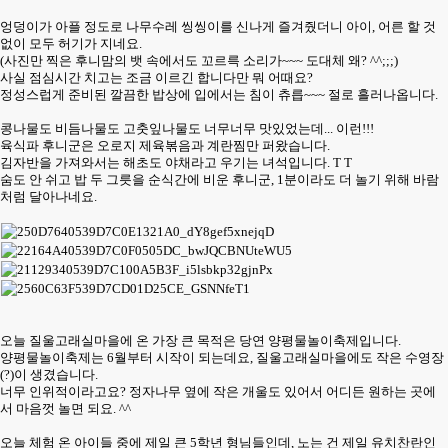
엉덩이가 아플 정도로 나무수레 씽씽이를 신나게 즐겨줬더니 아이, 어른 할 것
없이 모두 허기가 지네요.
(사진만 찍은 후니맘의 뱃 속에서도 꼬르륵 소리가~~~ 도대체 왜? ^^;;;)
사실 점심시간 치고는 조금 이르긴 합니다만 뭐 어때요?
정성스럽게 준비된 깔끔한 밥상에 입에서는 침이 츄릅~~~ 절로 흘러나옵니다.
콩나물도 비듬나물도 고춧잎나물도 너무너무 맛있었는데... 이런!!!
육식파 후니군은 오로지 제육볶음과 계란찜만 퍼왔습니다.
김자반을 가져와서는 해초도 야채라고 우기는 녀석입니다. T T
숨도 안 쉬고 밥 두 그릇을 순식간에 비운 후니군, 1분이라도 더 놀기 위해 바람
처럼 달아나네요.
오늘 질울고래실마을에 온 가장 큰 목적은 당연 양평물놀이축제입니다.
양평물놀이축제는 6월부터 시작이 되는데요, 질울고래실마을에도 작은 수영장
(?)이 생겼습니다.
너무 인위적이라고요? 정자나무 옆에 작은 개울도 있어서 어디든 원하는 곳에
서 마음껏 놀면 되요. ^^
오늘 체험 온 아이들 중에 제일 큰 5학년 형님들인데, 노는 건 제일 유치찬란인