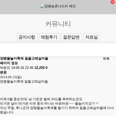
0
커뮤니티
공지사항
체험후기
질문답변
자료실
양평물놀이축제 질울고래실마을
목록
페이지 정보
박윤진
14-06-16 22:46
12,250
0
본문
2014.06.15(일)
양평물놀이축제 질울고래실마을
이제 6월 중순인데, 낮 기온은 벌써 30도를 육박하는군요.
뜨거운 날이 반가운 이유 중의 하나는 바로바로~~~ 물놀이지요!!! ^^
지난 주말, 후니군과 양평물놀이축제를 즐기기 위하여 질울고래실마을에 다녀
왔습니다.