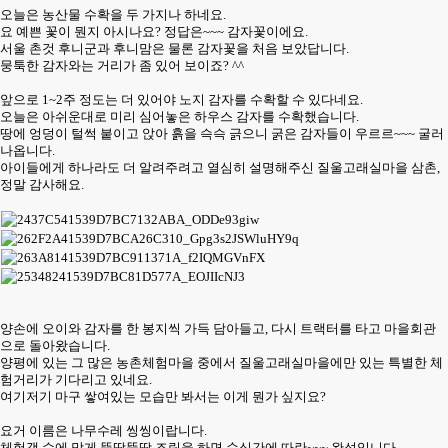
오늘은 농산물 수확을 두 가지나 하네요.
요 예쁜 꽃이 뭔지 아시나요? 정답은~~~ 감자꽃이에요.
서울 촌것 후니군과 후니맘은 물론 감자꽃을 처음 보았답니다.
뭉툭한 감자와는 거리가 좀 있어 보이죠? ^^
앞으로 1~2주 정도는 더 있어야 노지 감자를 수확할 수 있다네요.
오늘은 아쉬운대로 미리 심어놓은 하우스 감자를 수확했습니다.
땅에 엉덩이 털썩 붙이고 앉아 흙을 슥슥 긁으니 굵은 감자들이 우르르~~~ 굴러
나옵니다.
아이들에게 하나라도 더 알려주려고 열심히 설명해주신 질울고래실마을 삼촌,
정말 감사해요.
양손에 오이와 감자를 한 봉지씩 가득 담아들고, 다시 트랙터를 타고 마을회관
으로 돌아왔습니다.
양평에 있는 그 많은 농촌체험마을 중에서 질울고래실마을에만 있는 특별한 체
험거리가 기다리고 있네요.
여기저기 마구 쌓여있는 모습만 봐서는 이게 뭔가 싶지요?
요거 이름은 나무수레 씽씽이랍니다.
체험객 수에 맞게 뚝딱뚝딱 조립을 하면 순식간에 따란~~~ 완성입니다.