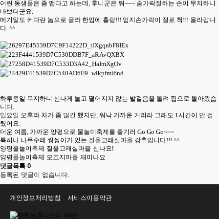
어린 동생들은 좀 맵다고 하는데, 후니군은 뭐~~~ 숟가락질하는 손이 무지하니
바쁘더군요.
메기알도 커다란 놈으로 골라 한입에 홀랑!!! 엄지손가락이 절로 척!!! 올라갑니
다. ^^
하루종일 무지하니 신나게 놀고 떨어지지 않는 발걸음을 돌려 집으로 돌아왔습
니다.
일요일 오후라 차가 좀 많긴 했지만, 워낙 가까운 거리라 그래도 1시간이 안 걸
렸어요.
더운 여름, 가까운 양평으로 물놀이축제를 즐기러 Go Go Go~~~
특히나 나무수레 씽씽이가 있는 질울고래실마을 강추입니다!!! ^^
양평물놀이축제 질울고래실마을 신나요!
양평물놀이축제 모꼬지마을 재미나요
댓글목록
0
등록된 댓글이 없습니다.
개인정보처리방침
서비스이용약관