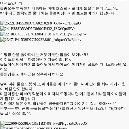
녀석들입니다.
물총으론 부족한지 나중에는 아예 호스로 서로에게 물을 퍼붇더군요. ^^;;;
딱 후니군 발목만큼 물이 차는 물놀이장이지만 보트놀이까지 했답니다.
수영장 안을 돌아다니는 거뭇거뭇한 점들이 보이나요?
이것들의 정체는 다름아닌 메기들이랍니다.
물놀이장 안에 메기를 풀어놓아서 아이들이 이리저리 잡으러 다니느라 난리였
어요.
물안경을 낀 후니군은 잠수까지 하네요.
날이 더워 물은 뜨뜻하고, 아이들은 이리저리 몰아대며 난리를 치니 메기가 힘
이 빠질 만도 합니다.
미끌미끌한 피부(?) 덕분에 이리저리 도망다니던 메기들이 하나둘씩 아이들에
게 잡히기 시작합니다.
잡힌 메기들은 어찌 되었을지 궁금하지요? 그 이야기는 잠시 후에~~~ ^^
우후~~~ 후니군의 둥글둥글한 몸매가 드러난 샤워신은 보너스입니다(따뜻한
물 잘 나와요!!!). ^^;;;