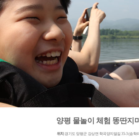
양평 물놀이 체험 똥딴지
위치
:경기도 양평군 강상면 학곡양지말길 35-3 (송학리 4