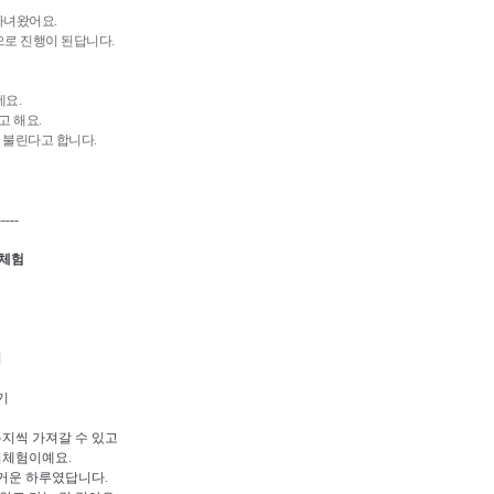
다녀왔어요.
로 진행이 된답니다.
네요.
 해요.
 불린다고 합니다.
-----
체험
이
기
봉지씩 가져갈 수 있고
이체험이예요.
거운 하루였답니다.