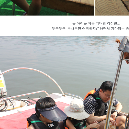
울 아이들 지금 기대반 걱정반...
두근두근..무서우면 어떡하지?? 하면서 기다리는 