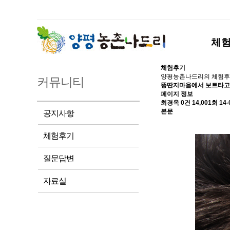
체
체험후기
양평농촌나드리의 체험후
커뮤니티
뚱딴지마을에서 보트타고
페이지 정보
최경옥
0건
14,001회
14-
본문
공지사항
체험후기
질문답변
자료실