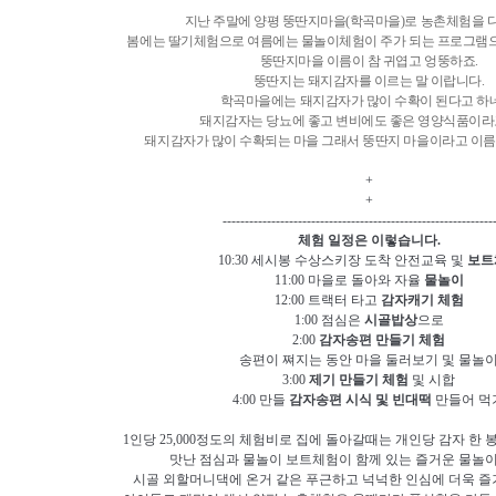
지난 주말에 양평 뚱딴지마을(학곡마을)로 농촌체험을 
봄에는 딸기체험으로 여름에는 물놀이체험이 주가 되는 프로그램으
뚱딴지마을 이름이 참 귀엽고 엉뚱하죠.
뚱딴지는 돼지감자를 이르는 말 이랍니다.
학곡마을에는 돼지감자가 많이 수확이 된다고 하
돼지감자는 당뇨에 좋고 변비에도 좋은 영양식품이라고
돼지감자가 많이 수확되는 마을 그래서 뚱딴지 마을이라고 이름
+
+
-------------------------------------------------------------
체험 일정은 이렇습니다.
10:30 세시봉 수상스키장 도착 안전교육 및
보트
11:00 마을로 돌아와 자율
물놀이
12:00 트랙터 타고
감자캐기 체험
1:00 점심은
시골밥상
으로
2:00
감자송편 만들기 체험
송편이 쪄지는 동안 마을 둘러보기 및 물놀
3:00
제기 만들기 체험
및 시합
4:00 만들
감자송편 시식 및 빈대떡
만들어 먹
1인당 25,000정도의 체험비로 집에 돌아갈때는 개인당 감자 한 
맛난 점심과 물놀이 보트체험이 함께 있는 즐거운 물놀
시골 외할머니댁에 온거 같은 푸근하고 넉넉한 인심에 더욱 즐