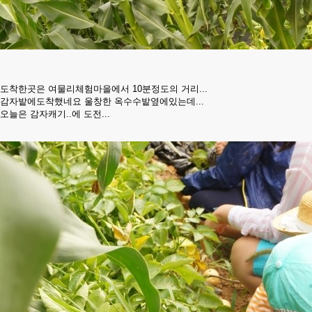
도착한곳은 여물리체험마을에서 10분정도의 거리...
감자밭에도착했네요 울창한 옥수수밭옆에있는데...
오늘은 감자캐기..에 도전...