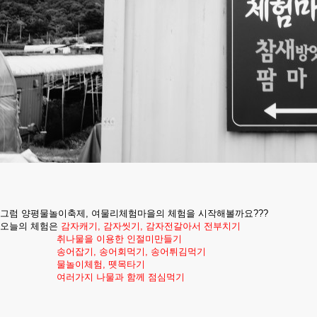
그럼 양평물놀이축제, 여물리체험마을의 체험을 시작해볼까요???
오늘의 체험은
감자캐기, 감자씻기, 감자전갈아서 전부치기
취나물을 이용한 인절미만들기
송어잡기, 송어회먹기, 송어튀김먹기
물놀이체험, 뗏목타기
여러가지 나물과 함께 점심먹기