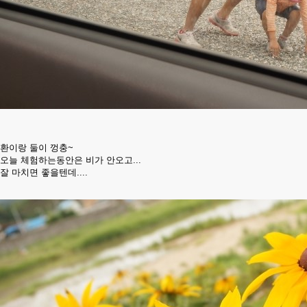
환이랑 둘이 껑충~
오늘 체험하는동안은 비가 안오고...
잘 마치면 좋을텐데....