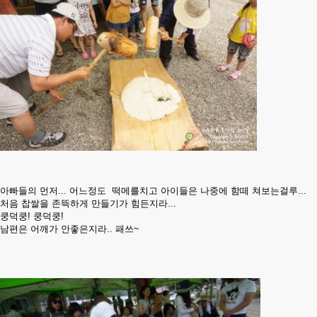
아빠들의 먼저... 어느정도 떡메를치고 아이들은 나중에 함떼 쳐보는걸루...
처음 찹쌀을 존뜩하게 만들기가 힘든지라...
쿵덕쿵! 쿵덕쿵!
남편은 어깨가 안좋은지라.. 패쓰~