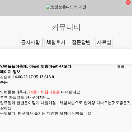
0
커뮤니티
공지사항
체험후기
질문답변
자료실
양평물놀이축제, 여물리체험마을다녀오다
목록
페이지 정보
김은희
14-06-23 17:35
13,613
0
본문
양평물놀이축제,
여물리체험마을을
다녀왔네요
ㅋㅋ 가깝고도 먼~곳이지만...
일주일에 한번은이렇게 나들이겸.. 체험학습으로 환이랑 다녀오는것도좋은것
같아요
무엇보다..한곳에서 즐기는 다양한 체험이 맘에드네요