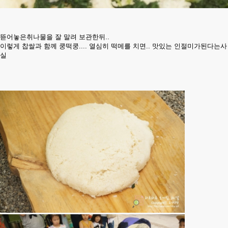
뜯어놓은취나물을 잘 말려 보관한뒤..
이렇게 찹쌀과 함께 쿵떡쿵.... 열심히 떡메를 치면.. 맛있는 인절미가된다는사
실