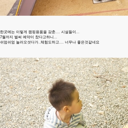
한곳에는 이렇게 캠핑용품을 갖춘.... 시설들이...
7월까지 벌써 예약이 찼다고하니...
쉬엄쉬엄 놀러오셧다가..체험도하고.... 너무나 좋은것같네요