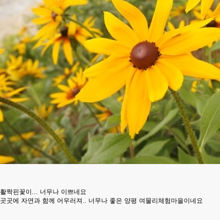
활짝핀꽃이... 너무나 이쁘네요
곳곳에 자연과 함께 어우러져.. 너무나 좋은 양평 여물리체험마을이네요