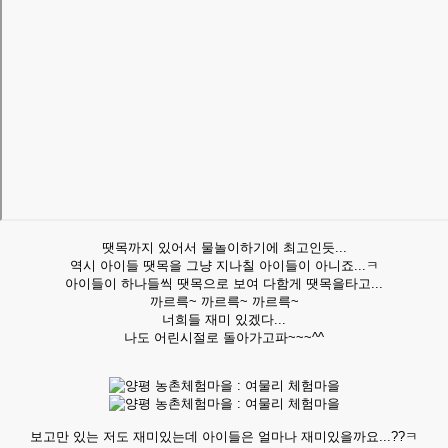
땟목까지 있어서 물놀이하기에 최고인듯...
역시 아이들 땟목을 그냥 지나칠 아이들이 아니죠...ㅋ
아이들이 하나들씩 땟목으로 보여 다함게 땟목을타고...
까르륵~ 까르륵~ 까르륵~
너희들 재미 있겠다...
나도 어린시절로 돌아가고파~~~^^
보고만 있는 저도 재미있는데 아이들은 얼마나 재미있을까요...??ㅋ