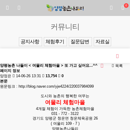
0
커뮤니티
공지사항
체험후기
질문답변
자료실
양평농촌 나들이 < 여물리 체험마을 > 또 가고 싶어요...^^
목록
페이지 정보
양정은
14-06-26 13:31
13,754
0
본문
원문링크 :
http://blog.naver.com/yje4224/220037984099
도시와 농촌의 행복한 여무는
여물리 체험마을
4개절 체험이 가득한 농촌체험마을
031 - 772 - 3122
경기도 양평군 청운면 청운체육공원 26
( 여울리 109 - 7 )
양평농촌나들리