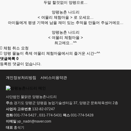
두말 할것없이 양평으로...
양평농촌 나드리
< 여물리 체험마을 > 로 오세요...
아이들에게 평생 기역에 남을 재미 있는 추억을 만들어 주실거에요...
양평농촌 나드리
< 여물리 체험마을 >
최고에요...^^
체험 취소 요청
양평 물놀이 축제 여물리 체험마을에서의 즐거운 시간~^^
댓글목록
0
등록된 댓글이 없습니다.
개인정보처리방침
서비스이용약관
사단법인 물맑은 양평농촌나드리
주소
경기도 양평군 양평읍 농업기술센터길 37, 양평군 문화체육센터 2층
사업자 고유번호
132-82-07247
전화
031-774-5427 , 031-774-5431
팩스
031-774-5428
이메일
yp_nadri@naver.com
대표
홍석기